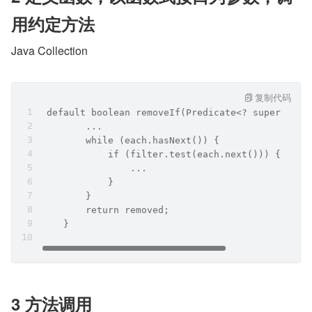
用约定方法
Java Collection
复制代码
 default boolean removeIf(Predicate<? super E> f
        ...
        while (each.hasNext()) {
            if (filter.test(each.next())) {
                ...
            }
        }
        return removed;
    }
3 方法调用