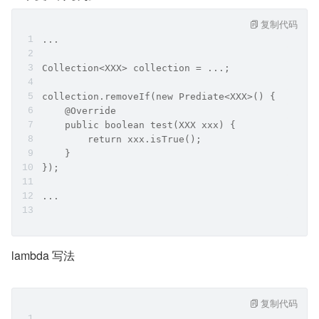
复制代码
...
Collection<XXX> collection = ...;
collection.removeIf(new Prediate<XXX>() {
    @Override
    public boolean test(XXX xxx) {
        return xxx.isTrue();
    }
});
...
lambda 写法
复制代码
...