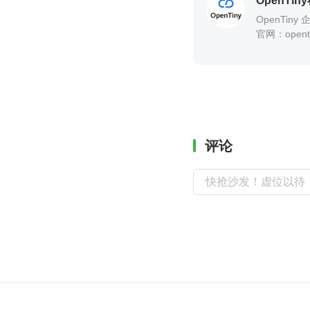
OpenTin
OpenTin
官网：openti
评论