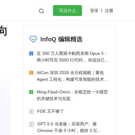
登录
注册

写点什么
向
效工作
数据库
Python
音视频
InfoQ 编辑精选
golang
微服务架构
flutter
近 300 万人围观卡帕西亲测 Opus 5：
1
两小时写完 5500 行代码， 却连自己写
的游戏都玩不了
AICon 深圳 2026 全日程揭晓｜聚焦
2
Agent 工程化，构建可靠智能的技术路
径
Ming-Flash-Omni：全模态统一大模型
3
的关键技术与实践
FDE 又不够了
4
GPT-5.6 当老板：买假用户、被
5
Chrome 干崩 3 小时，烧掉 3 亿