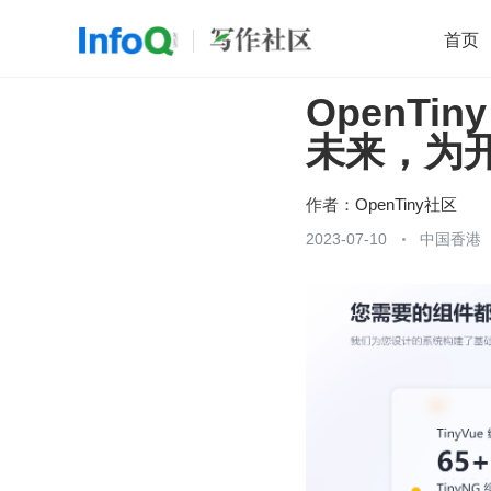
首页
OpenT
移动开发
Java
开源
架构
O
未来，为
前端
AI
大数据
团队管理
查看更多

作者：
OpenTiny社区
2023-07-10
中国香港