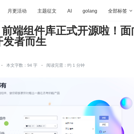
全部标签

月更活动
主题征文
AI
golang
iny 前端组件库正式开源啦！面
penHarmony
算法
学习方法
Web3.0
高
开发者而生
程序员
运维
深度思考
低代码
redis
本文字数：94 字
阅读完需：约 1 分钟