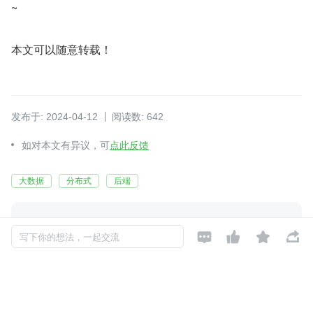
~
本文可以随意转载！
发布于: 2024-04-12
阅读数: 642
如对本文有异议，可
点此反馈
大数据
分布式
后端
feng
关注





写下你的想法，一起交流
还未添加个人签名
2018-03-13 加入
还未添加个人简介