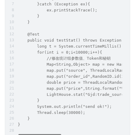
        }catch (Exception ex){
            ex.printStackTrace();
        }
    }
    @Test
    public void testStat() throws Exception {
        long t = System.currentTimeMillis();
        for(int i = 0;i<10000;i++){
            //修改统计组参数值、Token和秘钥
            Map<String,Object> map = new HashMap
            map.put("source", ThreadLocalRandom.
            map.put("order_id",RandomID.id(3));
            double price = ThreadLocalRandom.cur
            map.put("price",String.format("%.2f"
            LightHouse.stat("Gjd:trade_source_st
        }
        System.out.println("send ok!");
        Thread.sleep(30000);
    }
}