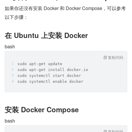
如果你还没有安装 Docker 和 Docker Compose，可以参考
以下步骤：
在 Ubuntu 上安装 Docker
bash
复制代码
sudo apt-get update
sudo apt-get install docker.io
sudo systemctl start docker
sudo systemctl enable docker
安装 Docker Compose
bash
复制代码