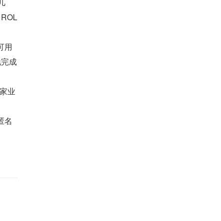
几
ROL
可用
地完成
。
国家业
匿名