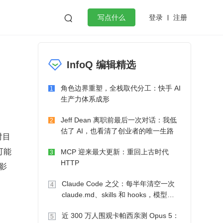
登录
注册

写点什么
效工作
数据库
Python
音视频
InfoQ 编辑精选
golang
微服务架构
flutter
角色边界重塑，全栈取代分工：快手 AI
1
生产力体系成形
Jeff Dean 离职前最后一次对话：我低
2
估了 AI，也看清了创业者的唯一生路
对目
可能
MCP 迎来最大更新：重回上古时代
3
HTTP
影
Claude Code 之父：每半年清空一次
4
claude.md、skills 和 hooks，模型自
己会想办法
近 300 万人围观卡帕西亲测 Opus 5：
5