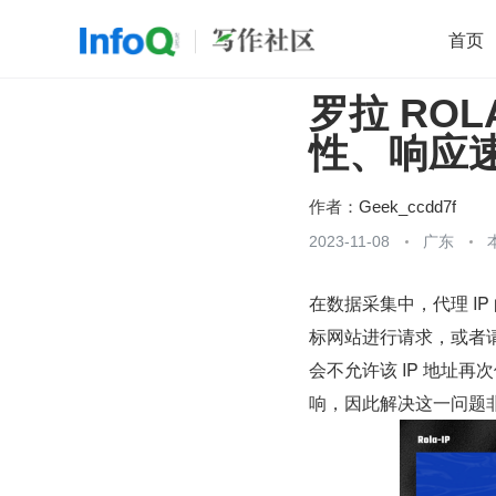
首页
罗拉 ROL
移动开发
Java
开源
架构
O
性、响应
前端
AI
大数据
团队管理
查看更多

作者：
Geek_ccdd7f
2023-11-08
广东
在数据采集中，代理 I
标网站进行请求，或者
会不允许该 IP 地址
响，因此解决这一问题