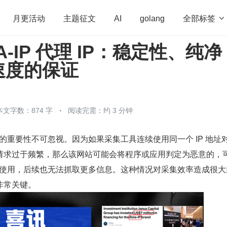
全部标签

月更活动
主题征文
AI
golang
A-IP 代理 IP：稳定性、纯净
penHarmony
算法
学习方法
Web3.0
高
速度的保证
程序员
运维
深度思考
低代码
redis
本文字数：874 字
阅读完需：约 3 分钟
P 的重要性不可忽视。因为如果采集工具连续使用同一个 IP 地址
请求过于频繁，那么该网站可能会将程序或应用判定为恶意的，
再次使用，后续也无法抓取更多信息。这种情况对采集效率造成很大
非常关键。