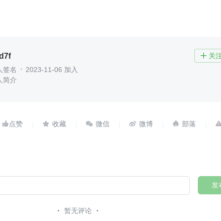
d7f
关

人签名
2023-11-06 加入
人简介





发
暂无评论