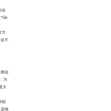
份会
Ge
官方
着这不
前都会
：为
最大
和钥
己是唯