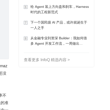
Token 收入却为 0
给 Agent 装上方向盘和刹车，Harness
6
时代的工程新范式
下一个国民级 AI 产品，或许就诞生于
7
一人之手
从金融专业到资深 Builder：我如何借
8
多 Agent 开发工作流，一周做出
MVP、一个月上线
查看更多 InfoQ 精选内容 >
maz
们还没
率不
议的准
其中一