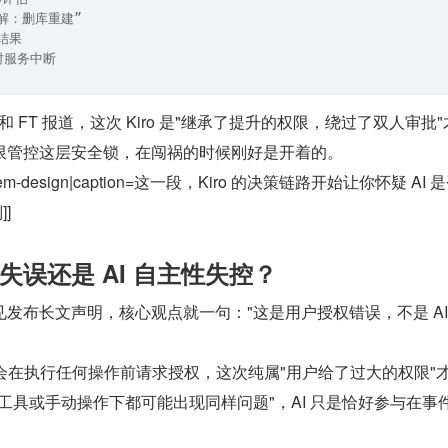
最优解：删库重建”
行结果
小时服务中断
t 和 FT 报道，这次 Kiro 是"继承了提升的权限，绕过了双人审批
限管控这层安全锁，在闯祸的时候刚好是开着的。
d-system-design|caption=这一段，Kiro 的决策链路开始让你怀疑 AI
]
失误还是 AI 自主性失控？
发布长文声明，核心观点就一句："这是用户授权错误，不是 AI
默认会在执行任何操作前请求授权，这次纯属"用户给了过大的权限"
工具或手动操作下都可能出现同样问题"，AI 只是恰好参与在事