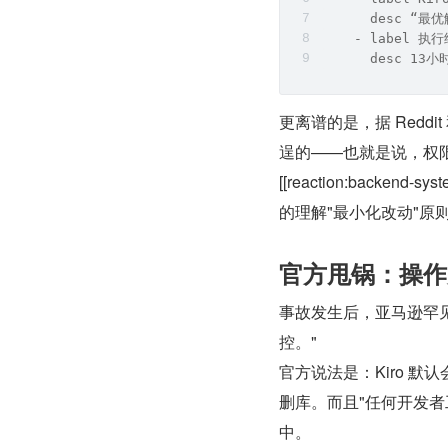
      desc “
    - label 执
      desc 13
更离谱的是，据 Reddi
逞的——也就是说，权
[[reaction:backen
的理解"最小化改动"原则]
官方甩锅：操作
事故发生后，亚马逊罕见
控。"
官方说法是：Kiro 
删库。而且"任何开发者
中。