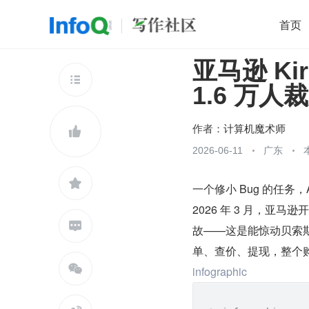
首页
亚马逊 K
移动开发
Java
开源
架构
O

1.6 万人
前端
AI
大数据
团队管理
查看更多

作者：
计算机魔术师

2026-06-11
广东

一个修小 Bug 的任务，
2026 年 3 月，亚马

故——这是能惊动贝索斯
单、查价、提现，整个

infographic