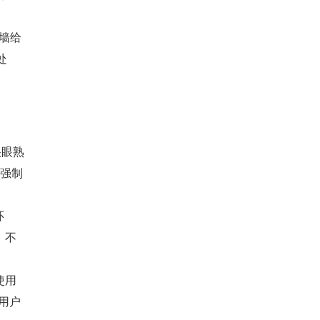
墙给
处
很眼熟
"强制
环
，不
使用
用户