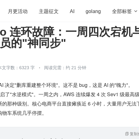
全部标签

月更活动
主题征文
AI
golang
iro 连环故障：一周四次宕机
penHarmony
算法
学习方法
Web3.0
高
裁员的"神同步"
程序员
运维
深度思考
低代码
redis
本文字数：6323 字
阅读完需：约 21 分钟
AI 决定"删库重建整个环境"。这不是 bug，这是 AI 的"魄力"。
逊开启了"水逆模式"。一周之内，AWS 连续爆发 4 次 Sev1 级最高
的那种级别。核心电商平台直接瘫痪近 6 小时，大量用户无法
购物车系统几乎停摆。
复制