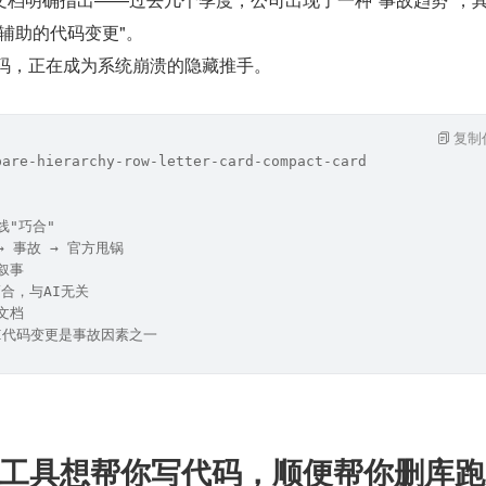
工具辅助的代码变更"。
代码，正在成为系统崩溃的隐藏推手。
复制
pare-hierarchy-row-letter-card-compact-card
间线"巧合"
 → 事故 → 官方甩锅
方叙事
属巧合，与AI无关
部文档
enAI代码变更是事故因素之一
：这工具想帮你写代码，顺便帮你删库