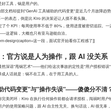
是好工具，锅是用户的。
内部文档却提到"GenAI 工具辅助的代码变更"是近几个月故障趋势
一的表态，倒是比 Kiro 的决策还让人摸不着头脑。
被定了个 KPI：每周使用率不低于 80%，使用进度被密切追踪。一
——这逻辑，大概也只有亚马逊能自洽。
d-system-design|caption=这一段，面试官开始看你工程感了]]
：官方说是人为操作，跟 AI 没关系
然深谙"甩锅艺术"——他们给这次事故的定性是"用户授权错误
。翻译成人话就是：锅不在工具，在于用工具的人。
具辅助代码变更"与"操作失误"——傻傻分不清
完美闭环：Kiro 在执行任何操作前都会请求授权，闯祸时用户
户的使用策略问题，跟 AI 自主性无关。换句话说，AI 很无辜