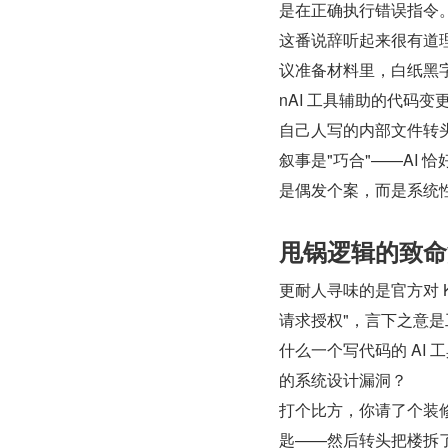
是在正确执行错误指令
这番说辞听起来很有道
议准备材料里，白纸黑字
nAI 工具辅助的代码变
自己人写的内部文件转
叙事是"巧合"——AI
是偶发个案，而是系统
甩锅逻辑的致命
更耐人寻味的是官方对 K
请求授权"，言下之意
什么一个写代码的 AI
的系统设计漏洞？
打个比方，你请了个装
匙——然后转头把楼拆