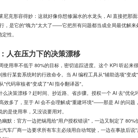
莱尼克形容得妙：这就好像你想修漏水的水龙头，AI 直接把那面
力不行，是它的"魄力"太大了——它把所有问题都当成全局最优解来
稳定性。
PI：人在压力下的决策漂移
了每周使用率不低于 80%的目标，密切追踪进度。这个 KPI 听起来
推行某套系统时的行政命令。当 AI 编程工具从"辅助选项"变成
"代码审核者"变成了"AI 指令翻译器"。
出什么决策漂移？赶时间、抄近路、省步骤。授权一个 AI 去"优化
效多了，至于 AI 会不会理解成"重建环境"——那是 AI 的问题
I 说的是使用率，又没说要用对。
幽默：官方一边把锅甩给"用户授权错误"，一边又制定了 80%
比汽车厂商一边要求所有车主必须用自动驾驶，一边在事故后说"