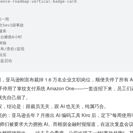
uence-roadmap-vertical-badge-card
月第一周
4次Sev1级事故
心服务
商平台瘫痪6小时
户体验
法下单/查价/提现
方反应
急复盘启动
，亚马逊刚宣布裁掉 1.6 万名企业文职岗位，顺便关停了所有 A
，顺手停用了掌纹支付系统 Amazon One——一套连招下来，员工
就先自己崩了。
，结论是：跟裁员无关，跟 AI 也无关，纯属巧合。
：亚马逊去年 7 月推出 AI 编码工具 Kiro 后，定下"每周使用
，工程师们被要求大力拥抱 AI。而根据金融时报报道，在这次复盘会
文档明确指出——过去几个季度，公司出现了一种"事故趋势"，