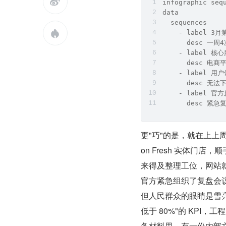

infographic seq
data
  sequences

    - label 3
      desc 一周
    - label 核
      desc 电
    - label 用
      desc 无
    - label 官
      desc 紧
更"巧"的是，就在上上周
on Fresh 实体门店
来得及整理工位，网站
官方紧急组织了复盘会议
但人民群众的眼睛是雪亮的
低于 80%"的 KPI
备材料里，有一份内部