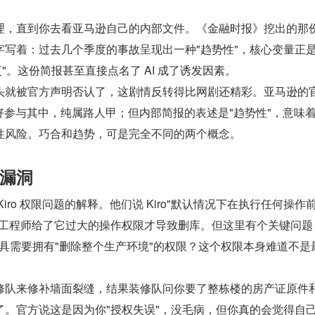
。
理，直到你去看亚马逊自己的内部文件。《金融时报》挖出的那
写着：过去几个季度的事故呈现出一种"趋势性"，核心变量正是"
更"。这份简报甚至直接点名了 AI 成了诱发因素。
头就被官方声明否认了，这剧情反转得比网剧还精彩。亚马逊的
 恰好参与其中，纯属路人甲；但内部简报的表述是"趋势性"，意味
性风险。巧合和趋势，可是完全不同的两个概念。
漏洞
iro 权限问题的解释。他们说 Kiro"默认情况下在执行任何操作
是工程师给了它过大的操作权限才导致删库。但这里有个关键问题
 工具需要拥有"删除整个生产环境"的权限？这个权限本身难道不是
修队来修补墙面裂缝，结果装修队问你要了整栋楼的房产证原件
了。官方说这是因为你"授权失误"，没毛病，但你真的会觉得自