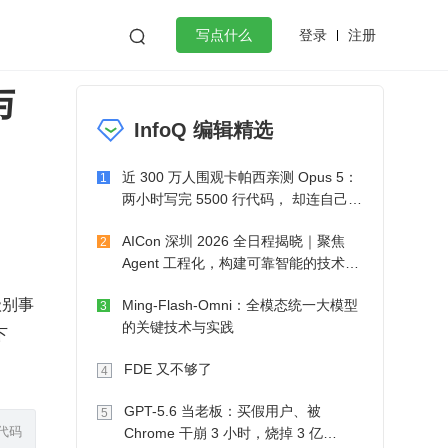
登录
注册

写点什么
与
效工作
数据库
Python
音视频
InfoQ 编辑精选
golang
微服务架构
flutter
近 300 万人围观卡帕西亲测 Opus 5：
1
两小时写完 5500 行代码， 却连自己写
的游戏都玩不了
AICon 深圳 2026 全日程揭晓｜聚焦
2
Agent 工程化，构建可靠智能的技术路
径
级别事
Ming-Flash-Omni：全模态统一大模型
3
的关键技术与实践
下
FDE 又不够了
4
GPT-5.6 当老板：买假用户、被
5
代码
Chrome 干崩 3 小时，烧掉 3 亿