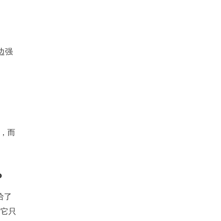
边强
"，而
？
给了
，它只