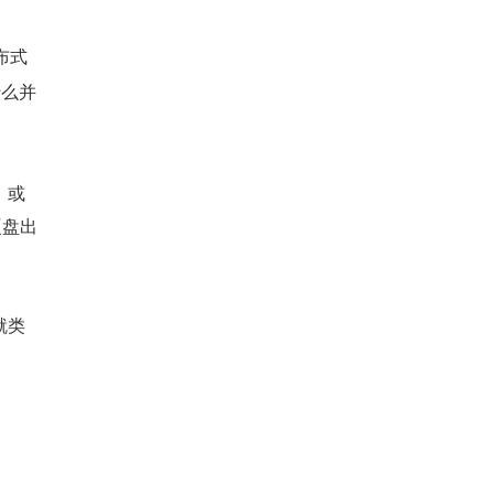
布式
什么并
，或
硬盘出
就类