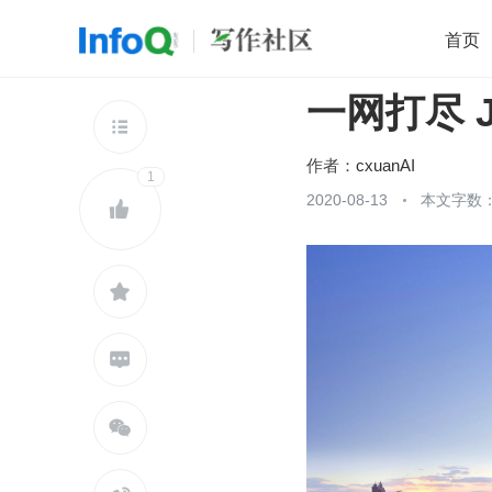
首页
一网打尽 J
移动开发
Java
开源
架构
O

前端
AI
大数据
团队管理
作者：
cxuanAI
1
查看更多
2020-08-13
本文字数：




