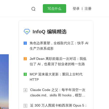
登录
注册

写点什么
效工作
数据库
Python
音视频
InfoQ 编辑精选
golang
微服务架构
flutter
角色边界重塑，全栈取代分工：快手 AI
1
生产力体系成形
Jeff Dean 离职前最后一次对话：我低
2
估了 AI，也看清了创业者的唯一生路
MCP 迎来最大更新：重回上古时代
3
HTTP
Claude Code 之父：每半年清空一次
4
claude.md、skills 和 hooks，模型自
己会想办法
近 300 万人围观卡帕西亲测 Opus 5：
5