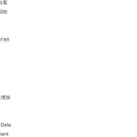
自客
给 
。
rren
以增加
ele
nt 