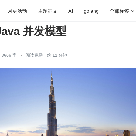
全部标签

月更活动
主题征文
AI
golang
ava 并发模型
penHarmony
算法
学习方法
Web3.0
高
程序员
运维
深度思考
低代码
redis
3606 字
阅读完需：约 12 分钟