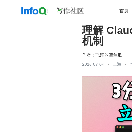
首页
理解 Cla
移动开发
Java
开源
架构
O
机制
前端
AI
大数据
团队管理
查看更多

作者：
飞翔的荷兰瓜
2026-07-04
上海