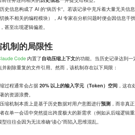
历史信息构成了 AI 的“病历卡”。若该记录中充斥着大量无关信
切换不相关的编程模块），AI 专家在分析问题时便会因信息干
，甚至出现逻辑偏差。
缩机制的局限性
laude Code
 内置了
自动压缩上下文
的功能。当历史记录达到一
点并剔除重复的文件引用。然而，该机制存在以下局限：
缩过程通常会占据 
20% 以上的输入字元（Token）空间
，这在
著的资源浪费。
压缩机制本质上是基于历史数据对用户意图进行
预测
，而非真正
者在单一会话中突然提出跨度极大的新需求（例如从后端逻辑重
，模型往往会因为无法准确“读心”而陷入思维混乱。