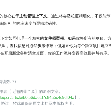
e 的核心在于
主动管理上下文
。通过将会话粒度精细化，不仅能节
能确保 AI 的响应速度与逻辑准确性。
 的上下文如同打理一个精密的
文件档案柜
。如果你将所有的草稿、
夹里，查找信息时必然步履维艰；但如果你为每个独立项目建立
），并在开启新业务时清空桌面，你的工作流将变得高效且井然有序
阅读数: 77
foQ 作者【飞翔的荷兰瓜】的原创文章。
.infoq.cn/article/b0f56dae1f7c84a5c4c9df04a
】。
.0】协议，转载请保留原文出处及本版权声明。