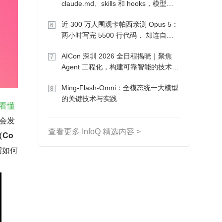
claude.md、skills 和 hooks，模型自
己会想办法
近 300 万人围观卡帕西亲测 Opus 5：
6
两小时写完 5500 行代码， 却连自己
写的游戏都玩不了
AICon 深圳 2026 全日程揭晓｜聚焦
7
Agent 工程化，构建可靠智能的技术路
径
Ming-Flash-Omni：全模态统一大模型
8
的关键技术与实践
何看懂
者会发
查看更多 InfoQ 精选内容 >
Co
绍如何