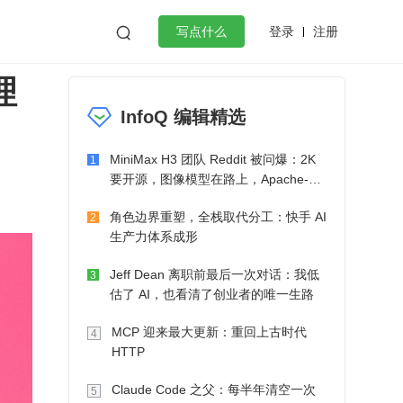
登录
注册

写点什么
理
效工作
数据库
Python
音视频
InfoQ 编辑精选
golang
微服务架构
flutter
MiniMax H3 团队 Reddit 被问爆：2K
1
要开源，图像模型在路上，Apache-2.0
也在考虑了
角色边界重塑，全栈取代分工：快手 AI
2
生产力体系成形
Jeff Dean 离职前最后一次对话：我低
3
估了 AI，也看清了创业者的唯一生路
MCP 迎来最大更新：重回上古时代
4
HTTP
Claude Code 之父：每半年清空一次
5