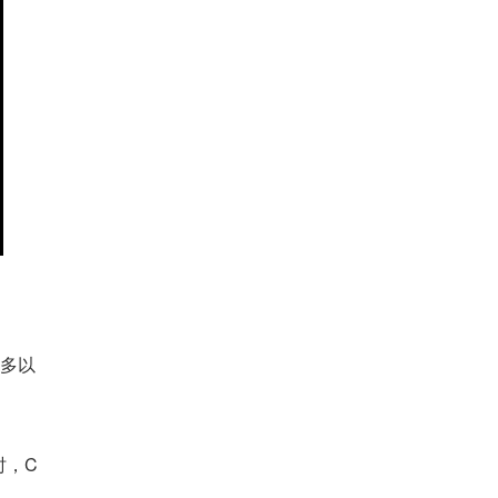
）多以
时，C