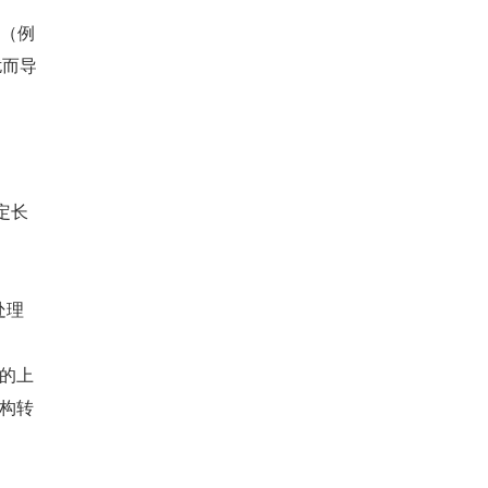
息（例
扰而导
定长
处理
的上
构转