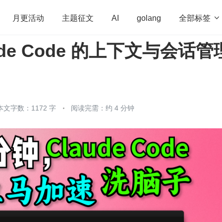
全部标签

月更活动
主题征文
AI
golang
ude Code 的上下文与会话管
penHarmony
算法
学习方法
Web3.0
高
程序员
运维
深度思考
低代码
redis
本文字数：1172 字
阅读完需：约 4 分钟