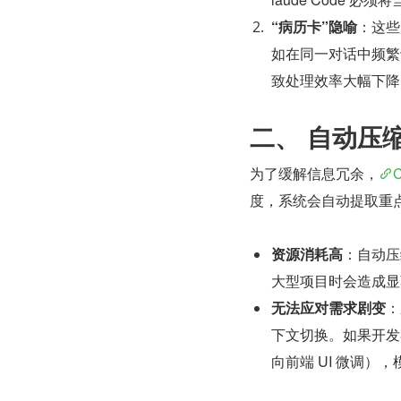
“病历卡”隐喻
：这些
如在同一对话中频繁
致处理效率大幅下降
二、 自动压
为了缓解信息冗余，
C
度，系统会自动提取重
资源消耗高
：自动压
大型项目时会造成显
无法应对需求剧变
：
下文切换。如果开发
向前端 UI 微调）