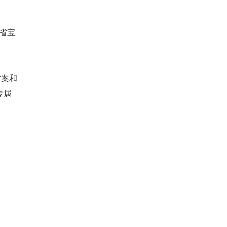
省宝
方案和
专属
。