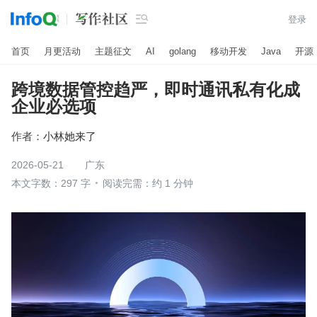

登录
首页
月更活动
主题征文
AI
golang
移动开发
Java
开源
跨境数据管控趋严，即时通讯私有化成
企业必选项
作者：
小林她来了
2026-05-21
广东
本文字数：297 字
阅读完需：约 1 分钟