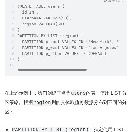
CREATE TABLE users (
  id INT,
  username VARCHAR(50),
  region VARCHAR(50)
)
PARTITION BY LIST (region) (
  PARTITION p_east VALUES IN ('New York', 'Bosto
  PARTITION p_west VALUES IN ('Los Angeles', 'Sa
  PARTITION p_other VALUES IN (DEFAULT)
);
在上述示例中，我们创建了名为
的表，使用 LIST 分
users
区策略。根据
列的具体取值将数据分布到不同的分
region
区：
：指定使用 LIST 
PARTITION BY LIST (region)