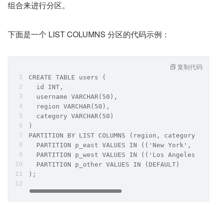
组合来进行分区。
下面是一个 LIST COLUMNS 分区的代码示例：
复制代码
CREATE TABLE users (
  id INT,
  username VARCHAR(50),
  region VARCHAR(50),
  category VARCHAR(50)
)
PARTITION BY LIST COLUMNS (region, category) (
  PARTITION p_east VALUES IN (('New York', 'A'),
  PARTITION p_west VALUES IN (('Los Angeles', 'C
  PARTITION p_other VALUES IN (DEFAULT)
);