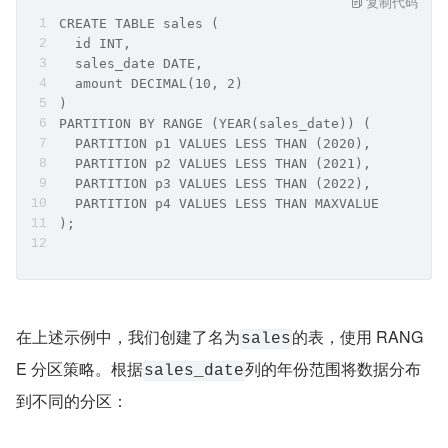
复制代码
CREATE TABLE sales (
  id INT,
  sales_date DATE,
  amount DECIMAL(10, 2)
)
PARTITION BY RANGE (YEAR(sales_date)) (
  PARTITION p1 VALUES LESS THAN (2020),
  PARTITION p2 VALUES LESS THAN (2021),
  PARTITION p3 VALUES LESS THAN (2022),
  PARTITION p4 VALUES LESS THAN MAXVALUE
);
在上述示例中，我们创建了名为
的表，使用 RANG
sales
E 分区策略。根据
列的年份范围将数据分布
sales_date
到不同的分区：