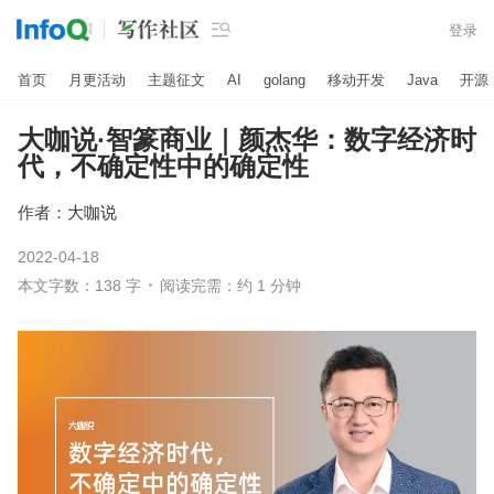

登录
首页
月更活动
主题征文
AI
golang
移动开发
Java
开源
大咖说·智篆商业｜颜杰华：数字经济时
代，不确定性中的确定性
作者：
大咖说
2022-04-18
本文字数：138 字
阅读完需：约 1 分钟