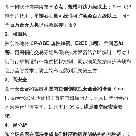
基于树状分层网络技术
节点
，
规模可达万级以上
；基于联盟
链分片技术，
单链吞吐量可线性可扩容至百万级以上
，同时
为
百万台无人机
提供数据存证服务；
2、强隐私
独创性地将 
CP-ABE 属性加密、E2EE 加密、全同态加
密、范围指向交易
等隐私保护技术紧密结合区块链，可对上
链飞行数据进行细粒度授权控制，同步满足数据保护法规和
隐形监管要求，防止隐私泄露到无关第三方；
3、高安全
基于安全合约容器和
国内首创领域型安全合约语言 Xmar
t
，融合形式化验证和前置静态扫描能力，无人机智能合约
的风险代码覆盖率、识别率超 99%，
满足航空级安全要
求
；
4、易分析
系
全球首家在底层集成 IoT 时序数据存储结构的区块链
，支