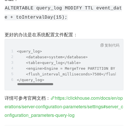
ALTERTABLE query_log MODIFY TTL event_dat
e + toIntervalDay(15);
更好的办法是在系统配置文件配置：
复制代码
<query_log>
    <database>system</database>
    <table>query_log</table>
    <engine>Engine = MergeTree PARTITION BY even
    <flush_interval_milliseconds>7500</flush_int
</query_log>
详情可参考官网文档：
https://clickhouse.com/docs/en/op
erations/server-configuration-parameters/settings#server_c
onfiguration_parameters-query-log