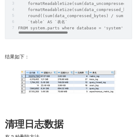
    formatReadableSize(sum(data_uncompressed_b
    formatReadableSize(sum(data_compressed_byt
    round((sum(data_compressed_bytes) / sum(dat
    `table` AS `表名`
FROM system.parts where database = 'system' grou
结果如下：
清理日志数据
有 2 种删除方法