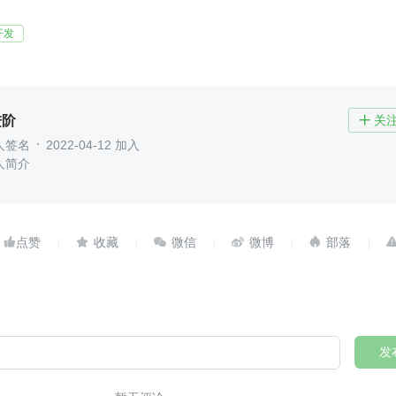
开发
进阶
关

人签名
2022-04-12 加入
人简介





发