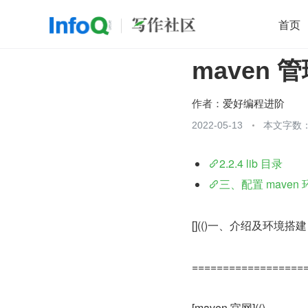
首页
maven
移动开发
Java
开源
架构
O
前端
AI
大数据
团队管理
作者：
爱好编程进阶
查看更多
2022-05-13
本文字数：

2.2.4 lib 目录
三、配置 maven
[](()一、介绍及环境搭建
==================
[maven 官网](()