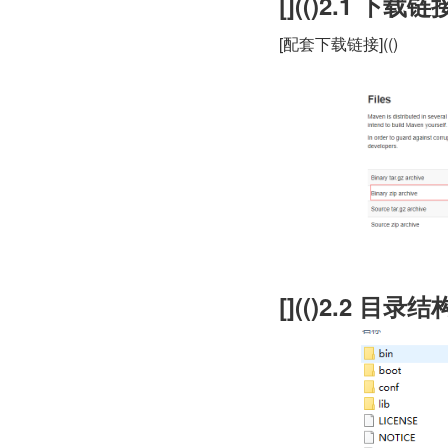
[](()2.1 下载链
[配套下载链接](()
[](()2.2 目录结