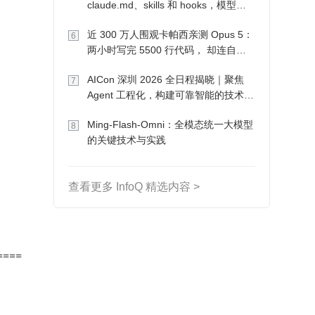
claude.md、skills 和 hooks，模型自
己会想办法
近 300 万人围观卡帕西亲测 Opus 5：
6
两小时写完 5500 行代码， 却连自己
写的游戏都玩不了
AICon 深圳 2026 全日程揭晓｜聚焦
7
Agent 工程化，构建可靠智能的技术路
径
Ming-Flash-Omni：全模态统一大模型
8
的关键技术与实践
、
查看更多 InfoQ 精选内容 >
====