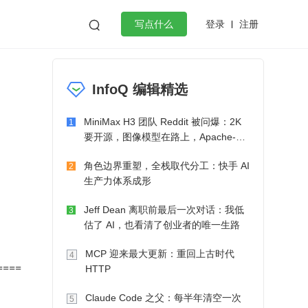
登录
注册

写点什么
效工作
数据库
Python
音视频
InfoQ 编辑精选
golang
微服务架构
flutter
MiniMax H3 团队 Reddit 被问爆：2K
1
要开源，图像模型在路上，Apache-2.0
也在考虑了
角色边界重塑，全栈取代分工：快手 AI
2
生产力体系成形
Jeff Dean 离职前最后一次对话：我低
3
估了 AI，也看清了创业者的唯一生路
MCP 迎来最大更新：重回上古时代
4
====
HTTP
Claude Code 之父：每半年清空一次
5