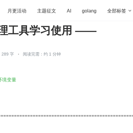
全部标签

月更活动
主题征文
AI
golang
 管理工具学习使用 ——
penHarmony
算法
学习方法
Web3.0
高
程序员
运维
深度思考
低代码
redis
289 字
阅读完需：约 1 分钟
 环境变量
==================================================