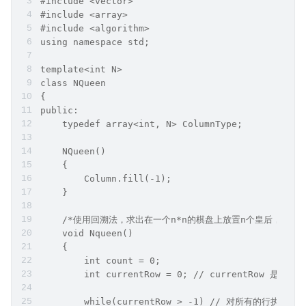
#include <vector>
#include <array>
#include <algorithm>
using namespace std;
template<int N>
class NQueen
{
public:
    typedef array<int, N> ColumnType;
    NQueen()
    {
        Column.fill(-1);
    }
    /*使用回溯法，求出在一个n*n的棋盘上放置n个皇后，使其
    void Nqueen()
    {
        int count = 0;
        int currentRow = 0; // currentRow 是当前行
        while(currentRow > -1) // 对所有的行执行以