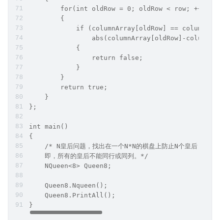
        for(int oldRow = 0; oldRow < row; ++oldR
        {
            if (columnArray[oldRow] == column
                abs(columnArray[oldRow]-column
            {
                return false;
            }
        }
        return true;
    }
};
int main()
{
    /* N皇后问题，找出在一个N*N的棋盘上防止N个皇后，并
    即，所有的皇后不能同行或同列。*/
    NQueen<8> Queen8;
    Queen8.Nqueen();
    Queen8.PrintAll();
}