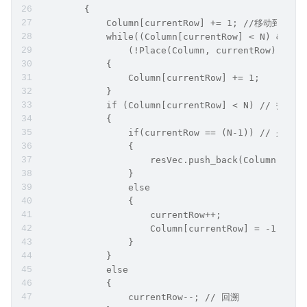
        { 
            Column[currentRow] += 1; //移动到下一
            while((Column[currentRow] < N) &&
                (!Place(Column, currentRow)))
            {
                Column[currentRow] += 1;
            }
            if (Column[currentRow] < N) // 找到
            { 
                if(currentRow == (N-1)) // 是
                {
                    resVec.push_back(Column);
                }
                else
                {
                    currentRow++;
                    Column[currentRow] = -1; 
                } 
            }
            else
            {
                currentRow--; // 回溯