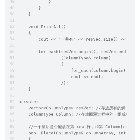
            }
        }
    }
    void PrintAll()
    {
        cout << "一共有" << resVec.size() << "组解
        for_each(resVec.begin(), resVec.end(), [
                 (ColumnType& column)
                 {
                     for_each(column.begin(), co
                     cout << endl;
                 });
    }
private:
    vector<ColumnType> resVec; //存放所有的解
    ColumnType Column; //存放回溯过程中的一组成
    //一个皇后是否能放在第 row 行，和第 Column[row] 
    bool Place(ColumnType& columnArray, int row)
    {