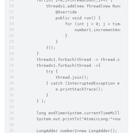
        for(int i=0;i<threadCount;i++) {
            threads1.add(new Thread(new Runnable
                @Override
                public void run() {
                    for (int j = 0; j < times; j
                        number1.incrementAndGet(
                    }
                }
            }));
        }
        threads1.forEach(thread -> thread.start(
        threads1.forEach(thread ->{
            try {
                thread.join();
            } catch (InterruptedException e) {
                e.printStackTrace();
            }
        } );
        long endTime=System.currentTimeMillis();
        System.out.println("AtomicLong:"+number1
        LongAdder number2=new LongAdder();