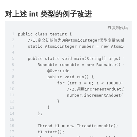
对上述 int 类型的例子改进
复制代码
public class testInt {
    //1.定义初始值为0的AtomicInteger类型变量number
    static AtomicInteger number = new AtomicInte
    public static void main(String[] args) throw
        Runnable runnable = new Runnable() {
            @Override
            public void run() {
                for (int i = 0; i < 100000; i++)
                    //2.调用incrementAndGet方法
                    number.incrementAndGet();
                }
            }
        };
        Thread t1 = new Thread(runnable);
        t1.start();