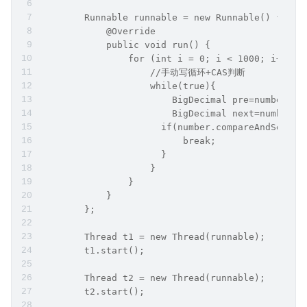
        Runnable runnable = new Runnable() {
            @Override
            public void run() {
                for (int i = 0; i < 1000; i++) {
                    //手动写循环+CAS判断
                    while(true){
                        BigDecimal pre=number.ge
                        BigDecimal next=number.g
                      if(number.compareAndSet(pr
                          break;
                      }
                    }
                }
            }
        };
        Thread t1 = new Thread(runnable);
        t1.start();
        Thread t2 = new Thread(runnable);
        t2.start();