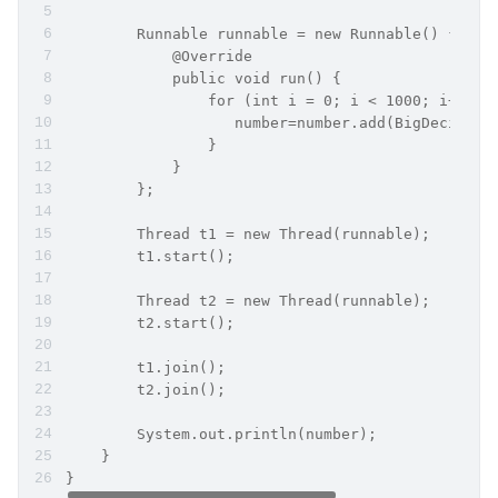
        Runnable runnable = new Runnable() {
            @Override
            public void run() {
                for (int i = 0; i < 1000; i++) {
                   number=number.add(BigDecimal.
                }
            }
        };
        Thread t1 = new Thread(runnable);
        t1.start();
        Thread t2 = new Thread(runnable);
        t2.start();
        t1.join();
        t2.join();
        System.out.println(number);
    }
} 