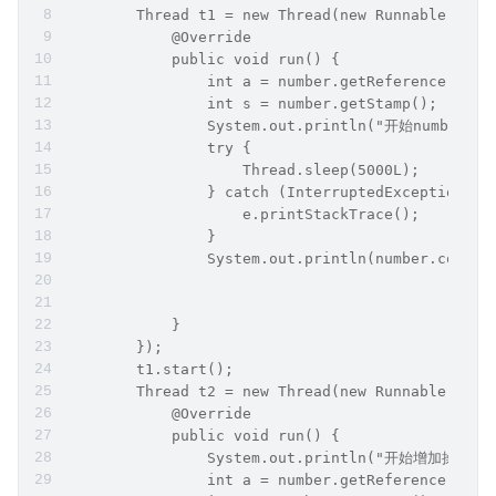
        Thread t1 = new Thread(new Runnable() {
            @Override
            public void run() {
                int a = number.getReference();
                int s = number.getStamp();
                System.out.println("开始number:" 
                try {
                    Thread.sleep(5000L);
                } catch (InterruptedException e)
                    e.printStackTrace();
                }
                System.out.println(number.compar
            }
        });
        t1.start();
        Thread t2 = new Thread(new Runnable() {
            @Override
            public void run() {
                System.out.println("开始增加操作")
                int a = number.getReference();