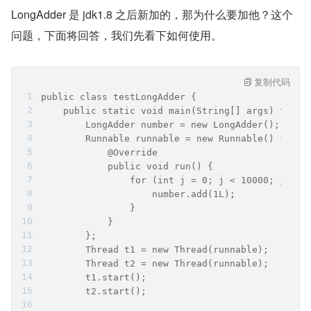
LongAdder 是 jdk1.8 之后新加的，那为什么要加他？这个
问题，下面将回答，我们先看下如何使用。
复制代码
public class testLongAdder {
    public static void main(String[] args) throw
        LongAdder number = new LongAdder();
        Runnable runnable = new Runnable() {
            @Override
            public void run() {
                for (int j = 0; j < 10000; j++) 
                    number.add(1L);
                }
            }
        };
        Thread t1 = new Thread(runnable);
        Thread t2 = new Thread(runnable);
        t1.start();
        t2.start();