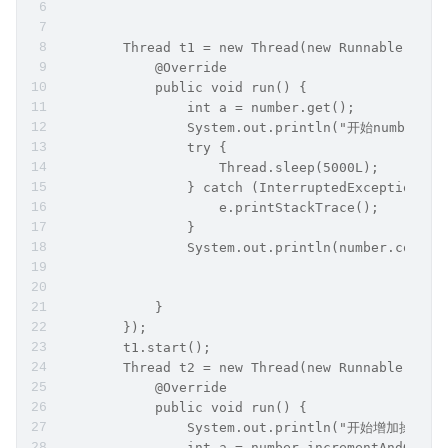
        Thread t1 = new Thread(new Runnable() {
            @Override
            public void run() {
                int a = number.get();
                System.out.println("开始number:" 
                try {
                    Thread.sleep(5000L);
                } catch (InterruptedException e)
                    e.printStackTrace();
                }
                System.out.println(number.compar
            }
        });
        t1.start();
        Thread t2 = new Thread(new Runnable() {
            @Override
            public void run() {
                System.out.println("开始增加操作")
                int a = number.incrementAndGet()