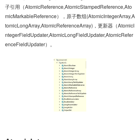
子引用（AtomicReference,AtomicStampedReference,Ato
micMarkableReference），原子数组(AtomicIntegerArray,A
tomicLongArray,AtomicReferenceArray)，更新器（AtomicI
ntegerFieldUpdater,AtomicLongFieldUpdater,AtomicRefer
enceFieldUpdater）。