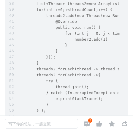
        List<Thread> threads2=new ArrayList<>();
        for(int i=0;i<threadCount;i++) {
            threads2.add(new Thread(new Runnable
                @Override
                public void run() {
                    for (int j = 0; j < times; j
                        number2.add(1);
                    }
                }
            }));
        }
        threads2.forEach(thread -> thread.start(
        threads2.forEach(thread ->{
            try {
                thread.join();
            } catch (InterruptedException e) {
                e.printStackTrace();
            }
        } );
2




        System.out.println("LongAdder:"+number2+
写下你的想法，一起交流