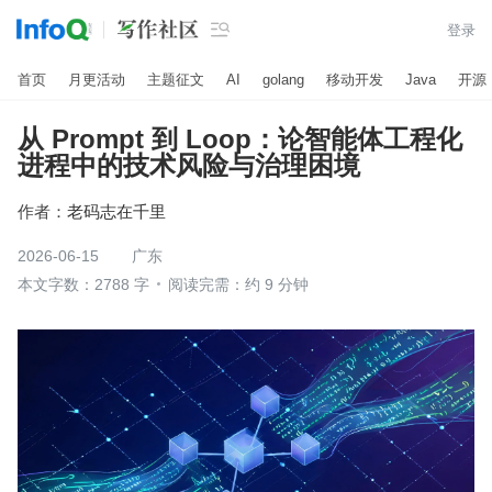

登录
首页
月更活动
主题征文
AI
golang
移动开发
Java
开源
从 Prompt 到 Loop：论智能体工程化
进程中的技术风险与治理困境
作者：
老码志在千里
2026-06-15
广东
本文字数：2788 字
阅读完需：约 9 分钟