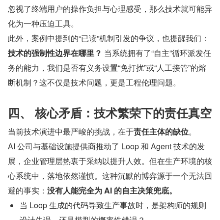
忽视了终端用户的操作负担与心理感受，那么技术就可能异
化为一种压迫工具。
此外，案例中提到的“已读”机制引发的争议，也提醒我们：
技术的强制性边界在哪里？
​ 当系统拥有了“自主”循环派发任
务的能力，我们是否有义务设置“免打扰”或“人工接管”的熔
断机制？这不仅是技术问题，更是工程伦理问题。
四、 核心矛盾：技术繁荣下的责任真空
当前技术演进中最严峻的挑战，在于
责任主体的缺位
。
AI 公司与基础设施提供商推动了 Loop 和 Agent 技术的发
展，企业管理层热衷于采纳以提升人效。但在生产环境的核
心系统中，落地依然谨慎。这种沉默的博弈源于一个无法回
避的事实：
没有人能完全为 AI 的自主决策兜底。
当 Loop 生成的代码导致生产事故时，是架构师的规则
设计失误，还是模型的概率性错误？