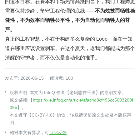
的追求目标。在资本和市场热情高涨的当下，我们工程师更
需要保持冷静，坚守工程伦理的底线——
不为炫技而牺牲稳
健性，不为效率而牺牲公平性，不为自动化而牺牲人的尊
严。
真正的工程智慧，不在于构建多么复杂的 Loop，而在于知
道在哪里应该设置刹车。在这个夏天，愿我们都能成为那个
清醒的守护者，而不仅仅是自动化的推手。
发布于: 2026-06-15
阅读数: 100
版权声明: 本文为 InfoQ 作者【老码志在千里】的原创文章。
原文链接:【
https://xie.infoq.cn/article/afac4d8cf496cc5693209f
09b
】。
本文遵守【CC-BY 4.0】协议，转载请保留原文出处及本版权声
明。
如对本文有异议，可
点此反馈