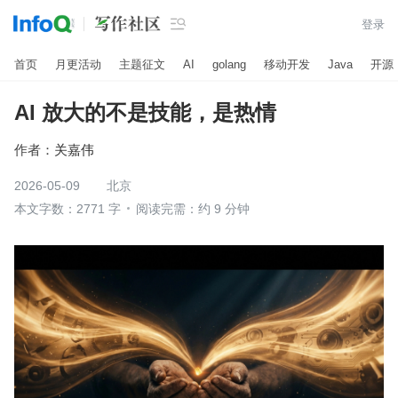

登录
首页
月更活动
主题征文
AI
golang
移动开发
Java
开源
AI 放大的不是技能，是热情
作者：
关嘉伟
2026-05-09
北京
本文字数：2771 字
阅读完需：约 9 分钟