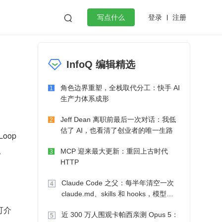
登录
注册

写点什么
效工作
数据库
Python
音视频
InfoQ 编辑精选
golang
微服务架构
flutter
角色边界重塑，全栈取代分工：快手 AI
1
生产力体系成形
Jeff Dean 离职前最后一次对话：我低
2
估了 AI，也看清了创业者的唯一生路
oop 
。
MCP 迎来最大更新：重回上古时代
3
HTTP
Claude Code 之父：每半年清空一次
4
claude.md、skills 和 hooks，模型自
己会想办法
可介
近 300 万人围观卡帕西亲测 Opus 5：
5