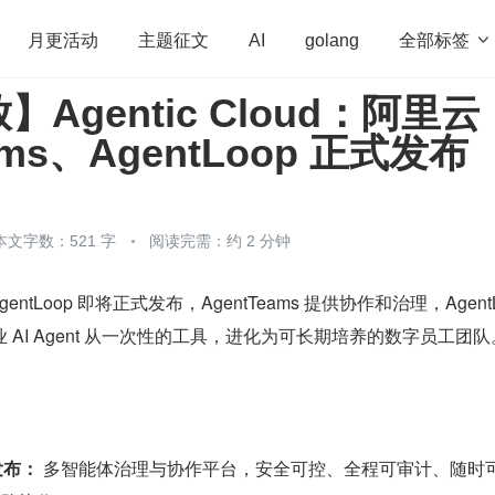
全部标签

月更活动
主题征文
AI
golang
Agentic Cloud：阿里云
penHarmony
算法
学习方法
Web3.0
高
ams、AgentLoop 正式发布
程序员
运维
深度思考
低代码
redis
本文字数：521 字
阅读完需：约 2 分钟
AgentLoop 即将正式发布，AgentTeams 提供协作和治理，AgentL
AI Agent 从一次性的工具，进化为可长期培养的数字员工团队
式发布：
 多智能体治理与协作平台，安全可控、全程可审计、随时