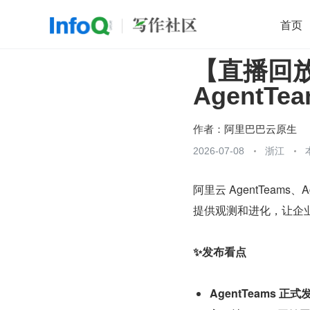
首页
【直播回放】
移动开发
Java
开源
架构
O
AgentTe
前端
AI
大数据
团队管理
查看更多

作者：
阿里巴巴云原生
2026-07-08
浙江
阿里云 AgentTeams、
提供观测和进化，让企业 
✨发布看点
AgentTeams 正