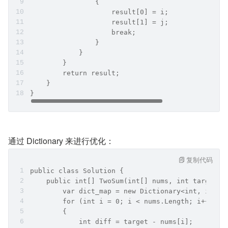
                {
                    result[0] = i;
                    result[1] = j;
                    break;
                }
            }
        }
        return result;
    }
}
通过 Dictionary 来进行优化：
复制代码
public class Solution {
    public int[] TwoSum(int[] nums, int target) 
        var dict_map = new Dictionary<int, int>(
        for (int i = 0; i < nums.Length; i++)
        {
            int diff = target - nums[i];