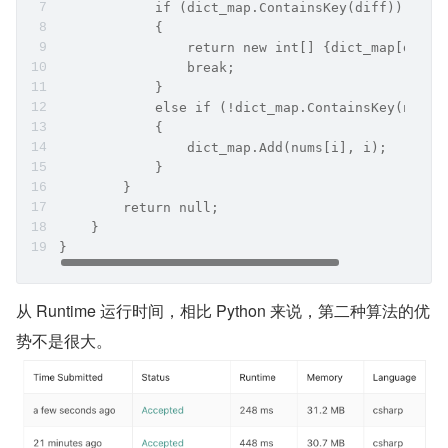
            if (dict_map.ContainsKey(diff))
            {
                return new int[] {dict_map[diff]
                break;
            }
            else if (!dict_map.ContainsKey(nums[
            {
                dict_map.Add(nums[i], i);
            }
        }
        return null;
    }
}
从 Runtime 运行时间，相比 Python 来说，第二种算法的优
势不是很大。