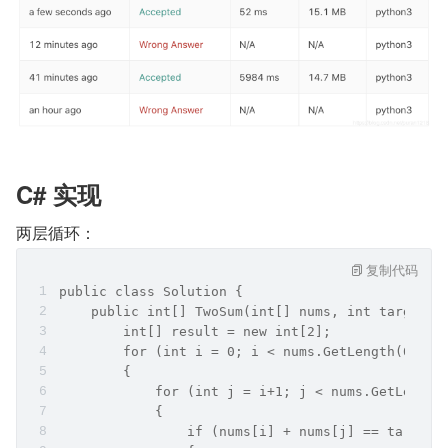
C# 实现
两层循环：
复制代码
public class Solution {
    public int[] TwoSum(int[] nums, int target) 
        int[] result = new int[2];
        for (int i = 0; i < nums.GetLength(0); i
        {
            for (int j = i+1; j < nums.GetLength
            {
                if (nums[i] + nums[j] == target)