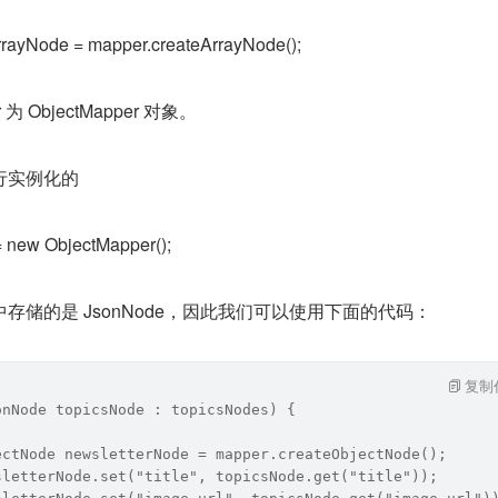
rrayNode = mapper.createArrayNode();
 ObjectMapper 对象。
行实例化的
 new ObjectMapper();
存储的是 JsonNode，因此我们可以使用下面的代码：
复制
onNode topicsNode : topicsNodes) {
ectNode newsletterNode = mapper.createObjectNode();
sletterNode.set("title", topicsNode.get("title"));