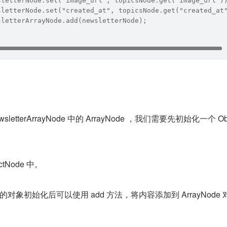
sletterNode.set("image_url", topicsNode.get("image_url")
sletterNode.set("created_at", topicsNode.get("created_at
sletterArrayNode.add(newsletterNode);
etterArrayNode 中的 ArrayNode ，我们需要先初始化一个 Obj
tNode 中。
ode 的对象初始化后可以使用 add 方法，将内容添加到 ArrayNode