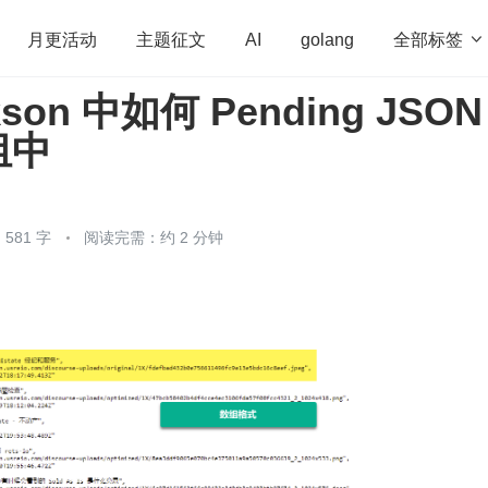
全部标签

月更活动
主题征文
AI
golang
kson 中如何 Pending JSON
penHarmony
算法
学习方法
Web3.0
高
组中
程序员
运维
深度思考
低代码
redis
581 字
阅读完需：约 2 分钟