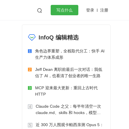
登录
注册

写点什么
效工作
数据库
Python
音视频
InfoQ 编辑精选
golang
微服务架构
flutter
角色边界重塑，全栈取代分工：快手 AI
1
生产力体系成形
Jeff Dean 离职前最后一次对话：我低
2
估了 AI，也看清了创业者的唯一生路
MCP 迎来最大更新：重回上古时代
3
HTTP
Claude Code 之父：每半年清空一次
4
claude.md、skills 和 hooks，模型自
己会想办法
近 300 万人围观卡帕西亲测 Opus 5：
5