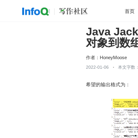
首页
Java Jac
移动开发
Java
开源
架构
O
对象到数
前端
AI
大数据
团队管理
查看更多

作者：
HoneyMoose
2022-01-06
本文字数：
希望的输出格式为：