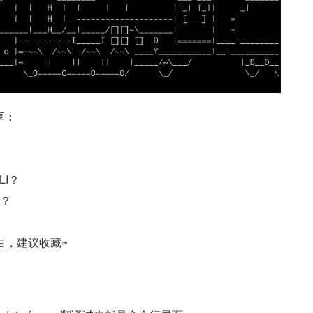
享：
LI？
目？
明白，建议收藏~