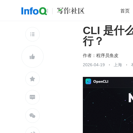
首页
CLI 是
移动开发
Java
开源
架构
O

行？
前端
AI
大数据
团队管理
查看更多

作者：
程序员鱼皮

2026-04-19
上海


