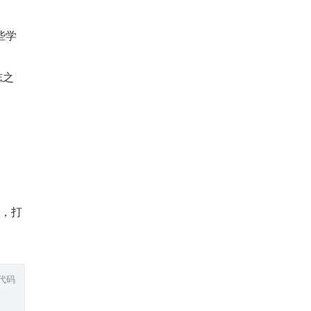
些学
志之
”，打
代码