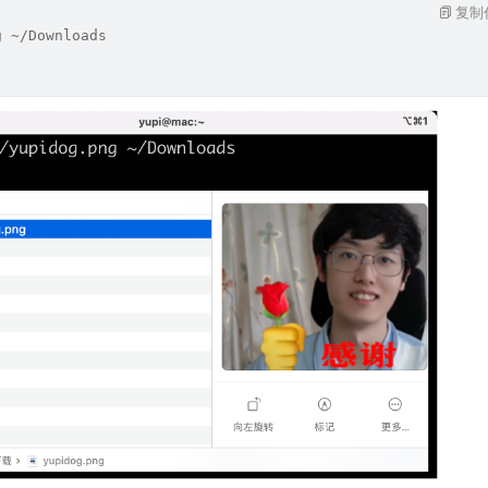
复制
g ~/Downloads