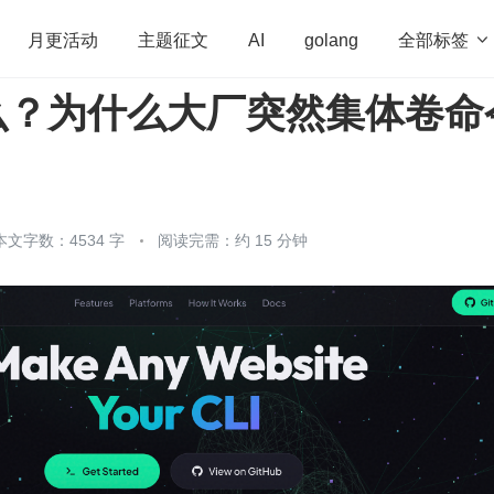
全部标签

月更活动
主题征文
AI
golang
什么？为什么大厂突然集体卷命
penHarmony
算法
学习方法
Web3.0
高
程序员
运维
深度思考
低代码
redis
本文字数：4534 字
阅读完需：约 15 分钟