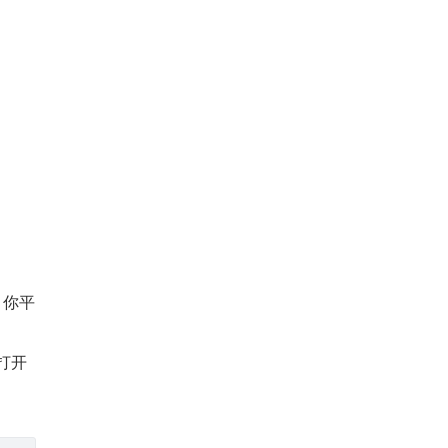
面。你平
打开