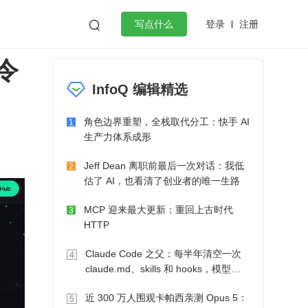
登录
注册

写点什么
令
效工作
数据库
Python
音视频
InfoQ 编辑精选
golang
微服务架构
flutter
角色边界重塑，全栈取代分工：快手 AI
1
生产力体系成形
Jeff Dean 离职前最后一次对话：我低
2
估了 AI，也看清了创业者的唯一生路
MCP 迎来最大更新：重回上古时代
3
HTTP
Claude Code 之父：每半年清空一次
4
claude.md、skills 和 hooks，模型自
己会想办法
近 300 万人围观卡帕西亲测 Opus 5：
5