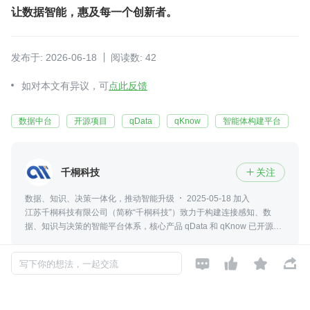
让数据智能，惠及每一个创新者。
发布于: 2026-06-18
阅读数: 42
如对本文有异议，可
点此反馈
数据中台
开源项目
qData
qKnow
智能体构建平台
千桐科技
关注

数据、知识、决策一体化，推动智能升级
2025-05-18 加入
江苏千桐科技有限公司（简称“千桐科技”）致力于构建连接感知、数
据、知识与决策的智能平台体系，核心产品 qData 和 qKnow 已开源，
助力智慧水利、智慧农业和智能制造等领域的数字化与智能化转型。




写下你的想法，一起交流
评论