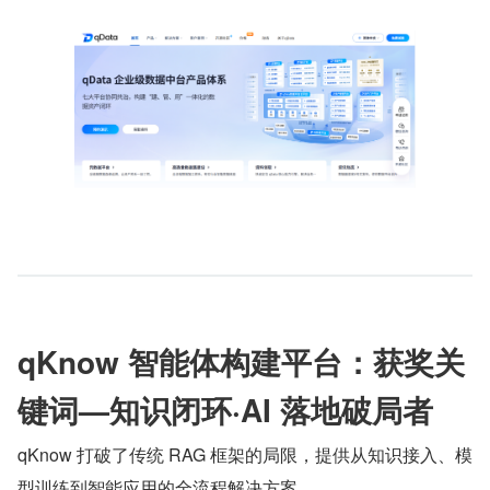
qKnow 智能体构建平台：获奖关
键词—知识闭环·AI 落地破局者
qKnow 打破了传统 RAG 框架的局限，提供从知识接入、模
型训练到智能应用的全流程解决方案。