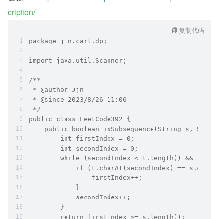
cription/
复制代码
package jjn.carl.dp;
import java.util.Scanner;
/**
 * @author Jjn
 * @since 2023/8/26 11:06
 */
public class LeetCode392 {
    public boolean isSubsequence(String s, Strin
        int firstIndex = 0;
        int secondIndex = 0;
        while (secondIndex < t.length() && first
            if (t.charAt(secondIndex) == s.charA
                firstIndex++;
            }
            secondIndex++;
        }
        return firstIndex >= s.length();