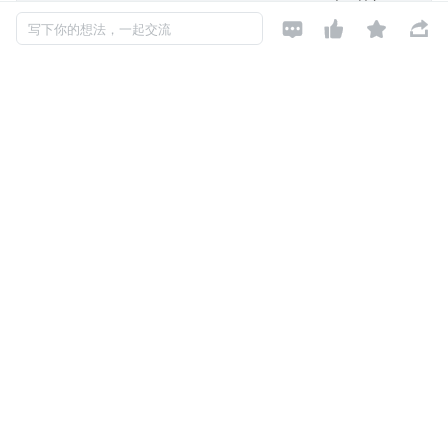
    }




写下你的想法，一起交流
    public static void main(String[] args) {
        Scanner scanner = new Scanner(System.in)
        String s = scanner.next();
        String t = scanner.next();
        boolean isSubsequence = new LeetCode392(
        System.out.println(isSubsequence);
    }
}
115.不同的子序列
链接：
https://leetcode.cn/problems/distinct-subsequenc
es/description/
复制代码
package jjn.carl.dp;