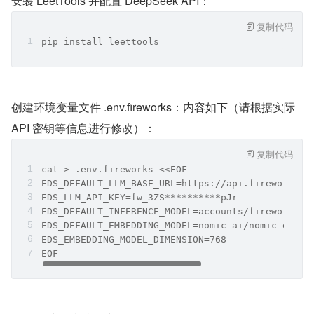
安装 LeetTools 并配置 DeepSeek API：
复制代码
pip install leettools
创建环境变量文件 .env.fireworks：内容如下（请根据实际 
API 密钥等信息进行修改）：
复制代码
cat > .env.fireworks <<EOF
EDS_DEFAULT_LLM_BASE_URL=https://api.fireworks.a
EDS_LLM_API_KEY=fw_3ZS**********pJr
EDS_DEFAULT_INFERENCE_MODEL=accounts/fireworks/m
EDS_DEFAULT_EMBEDDING_MODEL=nomic-ai/nomic-embed
EDS_EMBEDDING_MODEL_DIMENSION=768
EOF