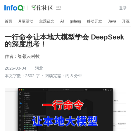

登录
首页
月更活动
主题征文
AI
golang
移动开发
Java
开源
一行命令让本地大模型学会 DeepSeek
的深度思考！
作者：
智领云科技
2025-03-04
河北
本文字数：2502 字
阅读完需：约 8 分钟