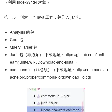
（利用 IndexWriter 对象 ）
第一步：创建一个 java 工程，并导入 jar 包。
Analysis 的包
Core 包
QueryParser 包
Junit 包（非必须）(下载地址：https://github.com/junit-t
eam/junit4/wiki/Download-and-Install)
commons-io（非必须）（下载地址：http://commons.ap
ache.org/proper/commons-io/download_io.cgi）