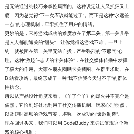
是无法通过纯技巧来掌控局面的。这种设定让人又抓狂又上
瘾，因为总觉得“下一次应该就能过了”。而正是这种“永远差
一点”的心理机制，牢牢抓住了用户的情绪。
更妙的是，它将游戏成功的难度放在了
第二关
，第一关几乎
是人人都能通关的“甜头”，让你觉得这游戏不难，一旦上
钩，就被困在第二关里无法自拔，产生强烈的“不服气”心
理。这种“激起斗志式的卡关体验”，在社交媒体传播中发挥
了极大的作用。大家在朋友圈晒卡关截图、在群里求助、在 
B 站看攻略，最终形成了一种“我不信我今天过不了”的群体
性执念。
所以从产品设计角度来看，《羊了个羊》的爆火并不完全是
偶然，它恰到好处地利用了社交传播机制、玩家心理弱点，
以及短时高频的游戏节奏，堪称一次成功的“爆款制造”。
现在回过头来，我们可以用 CodeBuddy 来尝试复现这个游
戏的核心机制：