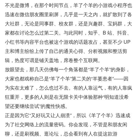
不光是微博，在那个时间节点，羊了个羊的小游戏小程序也
迅速在微信朋友圈里刷屏，几乎是一天之内，就扩散到了各
大社群，无论是同事群、校友群，还是兴趣群、宝妈群，大
家都在讨论怎么过第二关。与此同时，知乎、B 站、抖音、
小红书等内容平台也被这个游戏的话题攻占，甚至不少 UP 
主和博主纷纷上传了自己的通关心得、分析视频和整活剪
辑，热度可谓是铺天盖地，席卷整个互联网。
放眼望去，那几天仿佛每一个角落都是“羊了个羊”的身影，
大家也都戏称自己是“羊了个羊”第二关的“羊萎患者”——因
为实在太难了，怎么也过不去。有的人靠运气，有的人靠疯
狂重开，更多的人则是在无限卡关中体验那种“明知道没希
望还要继续尝试”的魔性快感。
正是因为它“又好玩又让人崩溃”，所以《羊了个羊》迅速成
为了社交网络上的流量密码。你会发现，不管是和朋友闲
聊，还是刷视频、逛论坛，总会看到有人在提这款游