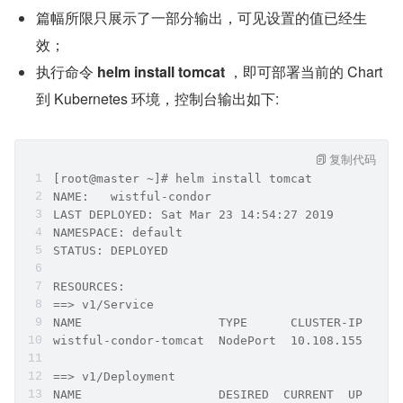
篇幅所限只展示了一部分输出，可见设置的值已经生
效；
执行命令 
helm install tomcat
 ，即可部署当前的 Chart 
到 Kubernetes 环境，控制台输出如下:
复制代码
[root@master ~]# helm install tomcat
NAME:   wistful-condor
LAST DEPLOYED: Sat Mar 23 14:54:27 2019
NAMESPACE: default
STATUS: DEPLOYED
RESOURCES:
==> v1/Service
NAME                   TYPE      CLUSTER-IP     
wistful-condor-tomcat  NodePort  10.108.155.239 
==> v1/Deployment
NAME                   DESIRED  CURRENT  UP-TO-D