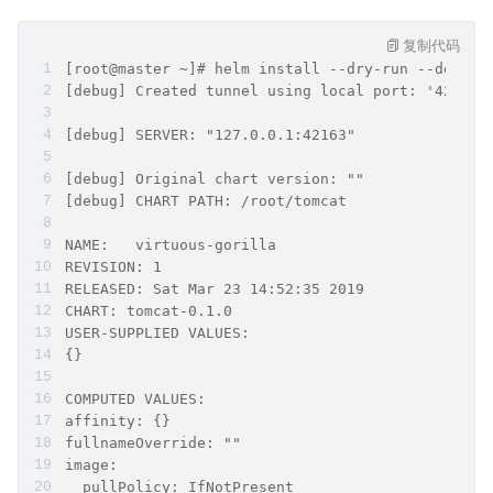
复制代码
[root@master ~]# helm install --dry-run --debug 
[debug] Created tunnel using local port: '42163'
[debug] SERVER: "127.0.0.1:42163"
[debug] Original chart version: ""
[debug] CHART PATH: /root/tomcat
NAME:   virtuous-gorilla
REVISION: 1
RELEASED: Sat Mar 23 14:52:35 2019
CHART: tomcat-0.1.0
USER-SUPPLIED VALUES:
{}
COMPUTED VALUES:
affinity: {}
fullnameOverride: ""
image:
  pullPolicy: IfNotPresent