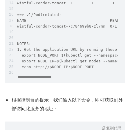
wistful-condor-tomcat  1        1        1      
==> v1/Pod(related)
NAME                                    READY  S
wistful-condor-tomcat-7c784699b8-zl7mm  0/1    C
NOTES:
1. Get the application URL by running these comm
  export NODE_PORT=$(kubectl get --namespace def
  export NODE_IP=$(kubectl get nodes --namespace
  echo http://$NODE_IP:$NODE_PORT
根据控制台的提示，我们输入以下命令，即可获取到外
部访问此服务的地址：
复制代码