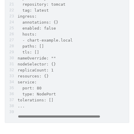
  repository: tomcat
  tag: latest
ingress:
  annotations: {}
  enabled: false
  hosts:
  - chart-example.local
  paths: []
  tls: []
nameOverride: ""
nodeSelector: {}
replicaCount: 1
resources: {}
service:
  port: 80
  type: NodePort
tolerations: []
...