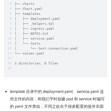
├── charts
├── Chart.yaml
├── templates
│   ├── deployment.yaml
│   ├── _helpers.tpl
│   ├── ingress.yaml
│   ├── NOTES.txt
│   ├── service.yaml
│   └── tests
│       └── test-connection.yaml
└── values.yaml
3 directories, 8 files
template 目录中的 deployment.yaml、service.yaml 这
些文件的内容，和我们平时创建 pod 和 service 时编写
的 yaml 文件类似，不同之处在于很多配置的值并非固