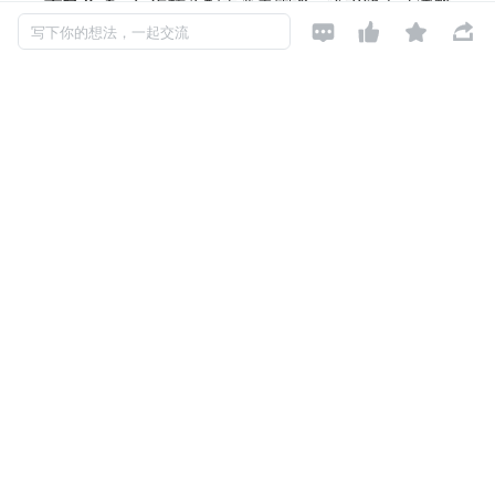
重复劳动：
每次核心配置变更需逐一流水线手动调整，




写下你的想法，一起交流
耗时易错；
协同断层：
开发 / 测试 / 运维团队因配置差异引发的协作
阻塞频发。
据 Gartner 调研显示，45%的研发团队因流水线管理低效浪
费超 20%开发时间。嘉为蓝鲸 DevOps 持续集成流水线模
版体系，帮助企业提升流水线管理的效率，减少浪费。
02.解决方案
1）流水线模版：一键克隆标准化
能力