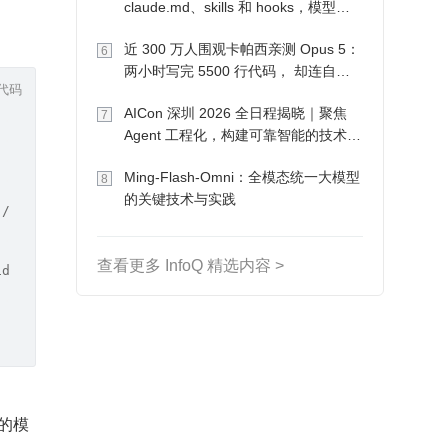
claude.md、skills 和 hooks，模型自
己会想办法
近 300 万人围观卡帕西亲测 Opus 5：
6
两小时写完 5500 行代码， 却连自己
代码
写的游戏都玩不了
AICon 深圳 2026 全日程揭晓｜聚焦
7
Agent 工程化，构建可靠智能的技术路
径
Ming-Flash-Omni：全模态统一大模型
8
的关键技术与实践
 />
查看更多 InfoQ 精选内容 >
id="A2">A2</div></h1><p id="B"><span id="B1">B1</span></
的模