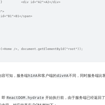
t}          <div id="A2">A2</div>
B">
 id="B1">B1</span>
e(<Home />, document.getElementById("root"));
内容可知，服务端
和客户端的
不同，同时服务端比
h1#A
div#A
即 
 开始执行前，由于服务端已经返回了 ht
ReactDOM.hydrate
内容。对应的真实 DOM 树如下：