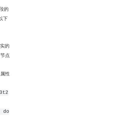
段的
以下 
实的 
r 节点
)属性
3t2
= do