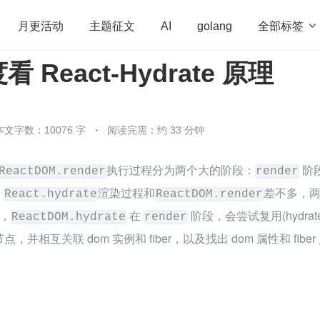
全部标签

月更活动
主题征文
AI
golang
React-Hydrate 原理
penHarmony
算法
学习方法
Web3.0
高
程序员
运维
深度思考
低代码
redis
本文字数：10076 字
阅读完需：约 33 分钟
执行过程分为两个大的阶段：
 阶
ReactDOM.render
render
。
渲染过程和
差不多，
React.hydrate
ReactDOM.render
，
 在 
 阶段，会尝试复用(hydrate
ReactDOM.hydrate
render
点，并相互关联 dom 实例和 fiber，以及找出 dom 属性和 fiber