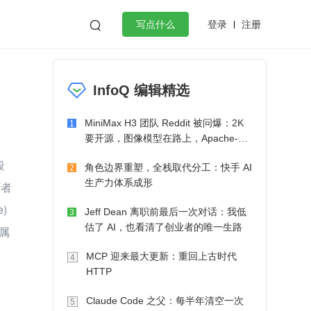
登录
注册

写点什么
效工作
数据库
Python
音视频
InfoQ 编辑精选
golang
微服务架构
flutter
MiniMax H3 团队 Reddit 被问爆：2K
1
要开源，图像模型在路上，Apache-2.0
也在考虑了
段
角色边界重塑，全栈取代分工：快手 AI
2
生产力体系成形
两者
)
Jeff Dean 离职前最后一次对话：我低
3
估了 AI，也看清了创业者的唯一生路
 属
MCP 迎来最大更新：重回上古时代
4
HTTP
Claude Code 之父：每半年清空一次
5