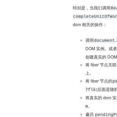
特别是，当我们调用
Re
completeUnitOfWo
dom 相关的操作：
调用
document
DOM 实例。或
创建真实的 DOM
将 fiber 节点关
上。
将 fiber 节点的
p
(后面是随
7flk
将真实的 dom 
。
m
遍历 
pendingP