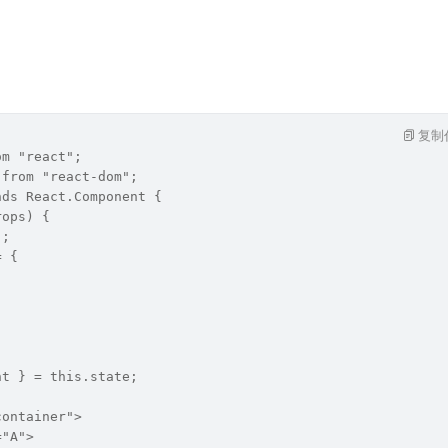
复制
om "react";
 from "react-dom";
nds React.Component {
rops) {
);
= {
nt } = this.state;
container">
="A">