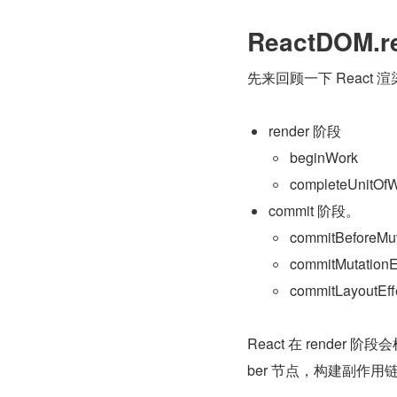
ReactDOM.r
先来回顾一下 React
render 阶段
beginWork
completeUnitOf
commit 阶段。
commitBeforeMut
commitMutationE
commitLayoutEff
React 在 render 阶段
ber 节点，构建副作用