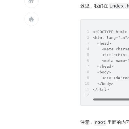

这里，我们在 
index.

<!DOCTYPE html>
<html lang="en"
  <head>
    <meta chars
    <title>Mini
    <meta name=
  </head>
  <body>
    <div id="ro
  </body>
</html>
注意，
 里面的内
root