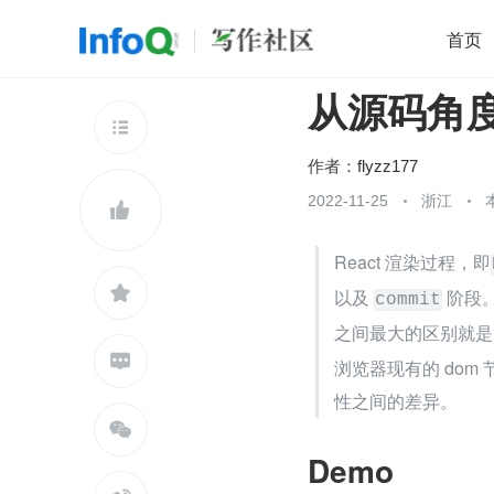
首页
从源码角度看 
移动开发
Java
开源
架构
O

前端
AI
大数据
团队管理
作者：
flyzz177
查看更多
2022-11-25
浙江


React 渲染过程，即

以及 
 阶段
commit
之间最大的区别就是

浏览器现有的 dom 节
性之间的差异。

Demo