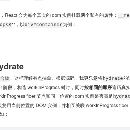
成后，React 会为每个真实的 dom 实例挂载两个私有的属性：
__re
**，以
为例：
ops$
div#container
ydrate
，这样理解有点抽象。根据源码，我更乐意将
的
合物
hydrate
er 阶段，构造 workInProgress 树时，同时
按相同的顺序
遍历真实
InProgress fiber 节点和同一位置的 dom 实例是否满足
hydra
前位置的 DOM 实例，并相互关联 workInProgress fiber
比如：