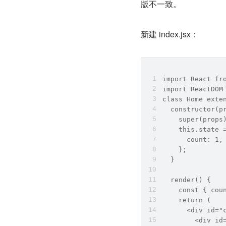
版不一致。
新建 index.jsx：
import React fr
import ReactDOM
class Home exte
  constructor(p
    super(props
    this.state 
      count: 1,
    };
  }
  render() {
    const { cou
    return (
      <div id="
        <div id