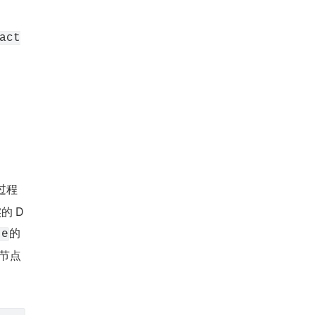
act
过程
的 D
的
te
 节点