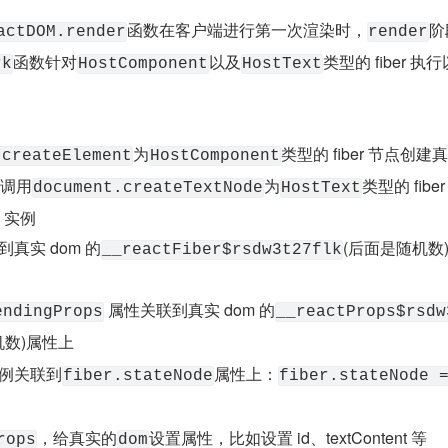
函数在客户端进行第一次渲染时，
阶
actDOM.render
render
函数针对
以及
类型的 fiber 执行
rk
HostComponent
HostText
为
类型的 fiber 节点创建真
.createElement
HostComponent
者调用
为
类型的 fibe
document.createTextNode
HostText
 实例
联到真实 dom 的
(后面是随机数
__reactFiber$rsdw3t27flk
 属性关联到真实 dom 的
endingProps
__reactProps$rsdw
机数)属性上
实例关联到
属性上：
fiber.stateNode
fiber.stateNode 
，给真实的
设置属性，比如设置 id、textContent 等
rops
dom