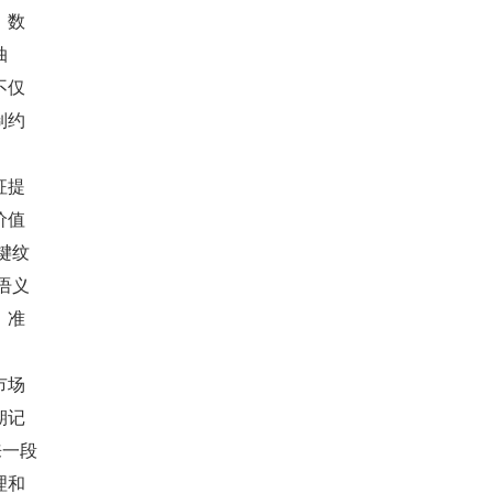
，数
抽
不仅
制约
征提
价值
键纹
语义
、准
市场
期记
来一段
理和