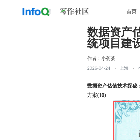
首页
数据资产
移动开发
Java
开源
架构
O
统项目建设方
前端
AI
大数据
团队管理
查看更多

作者：
小荟荟
2026-04-24
上海
数据资产估值技术探秘
方案(10)