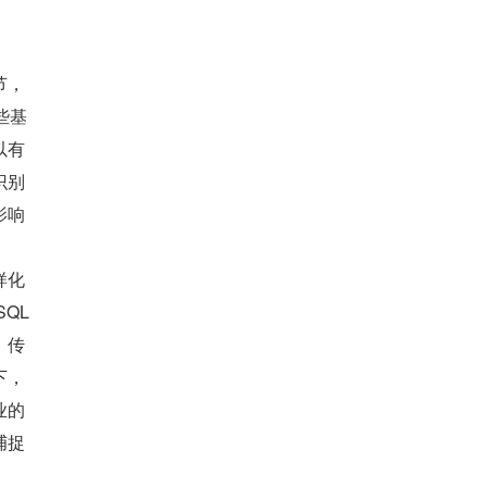
节，
些基
以有
识别
影响
样化
L 
，传
下，
业的
捕捉