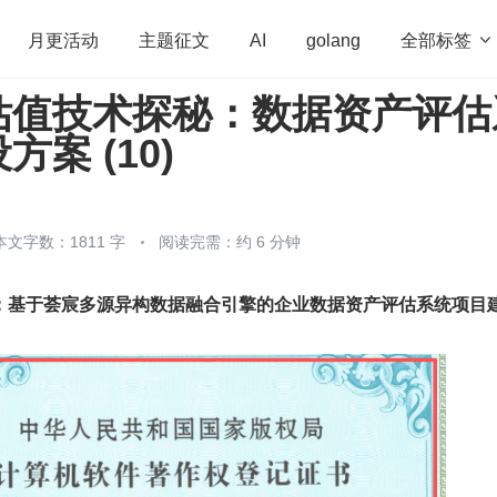
全部标签

月更活动
主题征文
AI
golang
估值技术探秘：数据资产评估
penHarmony
算法
学习方法
Web3.0
高
案 (10)
程序员
运维
深度思考
低代码
redis
本文字数：1811 字
阅读完需：约 6 分钟
：基于荟宸多源异构数据融合引擎的企业数据资产评估系统项目