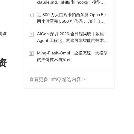
claude.md、skills 和 hooks，模型自
己会想办法
近 300 万人围观卡帕西亲测 Opus 5：
6
两小时写完 5500 行代码， 却连自己
写的游戏都玩不了
情点
AICon 深圳 2026 全日程揭晓｜聚焦
7
Agent 工程化，构建可靠智能的技术路
径
Ming-Flash-Omni：全模态统一大模型
8
资
的关键技术与实践
查看更多 InfoQ 精选内容 >