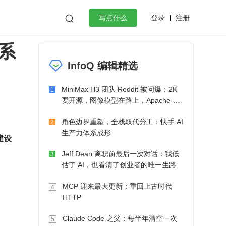
登录
注册

写点什么
系
效工作
数据库
Python
音视频
InfoQ 编辑精选
golang
微服务架构
flutter
MiniMax H3 团队 Reddit 被问爆：2K
1
要开源，图像模型在路上，Apache-2.0
也在考虑了
角色边界重塑，全栈取代分工：快手 AI
2
生产力体系成形
建设
Jeff Dean 离职前最后一次对话：我低
3
估了 AI，也看清了创业者的唯一生路
MCP 迎来最大更新：重回上古时代
4
HTTP
Claude Code 之父：每半年清空一次
5