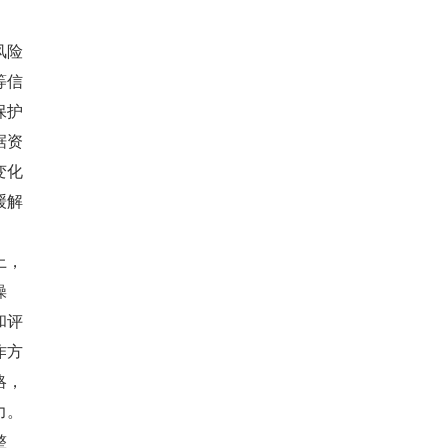
风险
等信
保护
据资
变化
缓解
上，
操
和评
作方
略，
力。
整