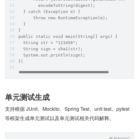
        encodeToString(digest);
  } catch (Exception e) {
      throw new RuntimeException(e);
  }
}
public static void main(String[] args) {
  String str = "123456";
  String sign = sha1(str);
  System.out.println(sign);
}|
单元测试生成
支持根据 JUnit、Mockito、Spring Test、unit test、pytest 
等框架生成单元测试以及单元测试相关代码解释。
复制代码