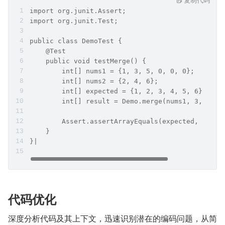
import org.junit.Assert;
import org.junit.Test;
public class DemoTest {
    @Test
    public void testMerge() {
        int[] nums1 = {1, 3, 5, 0, 0, 0};
        int[] nums2 = {2, 4, 6};
        int[] expected = {1, 2, 3, 4, 5, 6};
        int[] result = Demo.merge(nums1, 3, nums
        Assert.assertArrayEquals(expected, resul
    }
}|
代码优化
深度分析代码及其上下文，迅速识别潜在的编码问题，从简