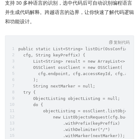
支持 30 多种语言的识别，选中代码后可自动识别编程语言
并生成代码解释。跨越语言的边界，让你快速了解代码逻辑
和功能设计。
复制代码
public static List<String> listDir(OssConfig 
  cfg, String keyPreffix) {
      List<String> result = new ArrayList<>();
      OSSClient ossClient = new OSSClient(
        cfg.endpoint, cfg.accessKeyId, cfg.acces
      );
      String nextMarker = null;
  try {
      ObjectListing objectListing = null;
      do {
          objectListing = ossClient.listObjects(
              new ListObjectsRequest(cfg.bucketN
                  .withPrefix(keyPreffix)
                  .withDelimiter("/")
                  .withMarker(nextMarker));