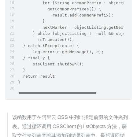
          for (String commonPrefix : objectListi
            getCommonPrefixes()) {
              result.add(commonPrefix);
          }
          nextMarker = objectListing.getNextMark
      } while (objectListing != null && objectLi
        isTruncated());
  } catch (Exception e) {
      log.error(e.getMessage(), e);
  } finally {
      ossClient.shutdown();
  }
  return result;
}
该函数用于在阿里云 OSS 中列出指定前缀的文件夹列
表。通过循环调用 OSSClient 的 listObjects 方法，获
取文件夹列表并将其添加到结果列表中。最后返回结