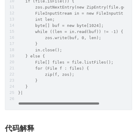
   if (file.isFile()) {
       zos.putNextEntry(new ZipEntry(file.getNam
       FileInputStream in = new FileInputStream(
       int len;
       byte[] buf = new byte[1024];
       while ((len = in.read(buf)) != -1) {
           zos.write(buf, 0, len);
       }
       in.close();
   } else {
       File[] files = file.listFiles();
       for (File f : files) {
           zip(f, zos);
       }
   }
}|
代码解释