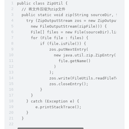
public class ZipUtil {
  // 将文件压缩为zip文件
  public static void zip(String sourceDir, Strin
    try (ZipOutputStream zos = new ZipOutputStre
      new FileOutputStream(zipFile))) {
      File[] files = new File(sourceDir).listFil
      for (File file : files) {
          if (file.isFile()) {
              zos.putNextEntry(
                new java.util.zip.ZipEntry(
                  file.getName()
                )
              );
              zos.write(FileUtils.readFileToByte
              zos.closeEntry();
          }
      }
    } catch (Exception e) {
        e.printStackTrace();
    }
  }