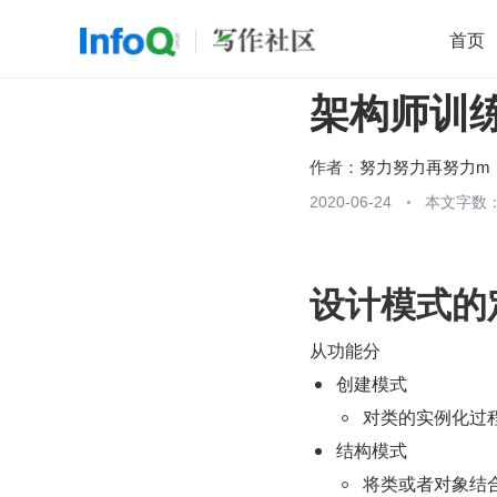
首页
架构师训
移动开发
Java
开源
架构
O
前端
AI
大数据
团队管理
作者：
努力努力再努力m
查看更多
2020-06-24
本文字数：

设计模式的
从功能分
创建模式
对类的实例化过
结构模式
将类或者对象结