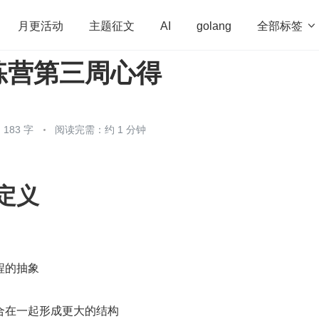
全部标签

月更活动
主题征文
AI
golang
练营第三周心得
penHarmony
算法
学习方法
Web3.0
高
程序员
运维
深度思考
低代码
redis
183 字
阅读完需：约 1 分钟
定义
程的抽象
合在一起形成更大的结构