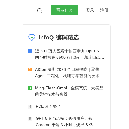
登录
注册

写点什么
效工作
数据库
Python
音视频
InfoQ 编辑精选
golang
微服务架构
flutter
近 300 万人围观卡帕西亲测 Opus 5：
1
两小时写完 5500 行代码， 却连自己写
的游戏都玩不了
AICon 深圳 2026 全日程揭晓｜聚焦
2
Agent 工程化，构建可靠智能的技术路
径
Ming-Flash-Omni：全模态统一大模型
3
的关键技术与实践
FDE 又不够了
4
GPT-5.6 当老板：买假用户、被
5
Chrome 干崩 3 小时，烧掉 3 亿