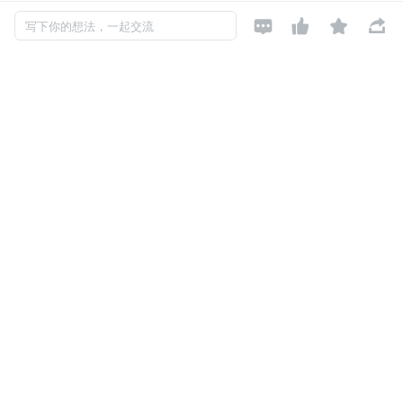




写下你的想法，一起交流
2. Eagle 素材导出
一键将选中图片导出到 Eagle 素材管理器
AI 标签自动同步到 Eagle（打完标再导出 → Eagle 中直
接带标签）
支持来源 URL、文件名等元数据传递
3. 批量操作工具栏
底部新增：批量收藏 | 批量 AI 标签 | 批量删除
选中图片后直接操作，无需逐个点击
收藏支持 URL 去重，不会重复添加