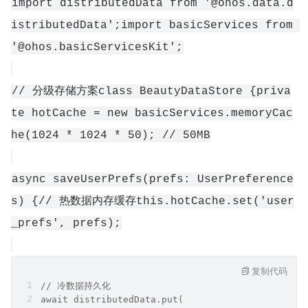
import distributedData from '@ohos.data.d
istributedData';import basicServices from 
'@ohos.basicServicesKit';
// 分级存储方案class BeautyDataStore {priva
te hotCache = new basicServices.memoryCac
he(1024 * 1024 * 50); // 50MB
async saveUserPrefs(prefs: UserPreference
s) {// 热数据内存缓存this.hotCache.set('user
_prefs', prefs);
复制代码
// 冷数据持久化
await distributedData.put(