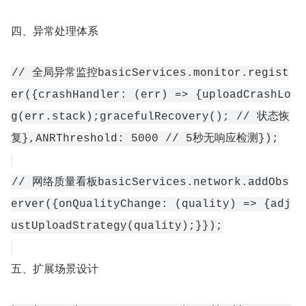
四、异常处理体系
// 全局异常监控basicServices.monitor.regist
er({crashHandler: (err) => {uploadCrashLo
g(err.stack);gracefulRecovery(); // 状态恢
复},ANRThreshold: 5000 // 5秒无响应检测});
// 网络质量看板basicServices.network.addObs
erver({onQualityChange: (quality) => {adj
ustUploadStrategy(quality);}});
五、扩展场景设计