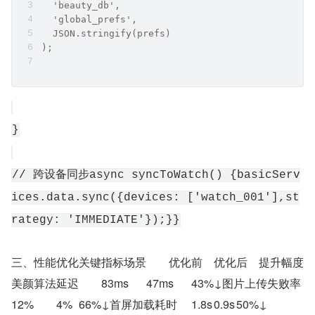
  'beauty_db',
  'global_prefs',
  JSON.stringify(prefs)
);
}
// 跨设备同步async syncToWatch() {basicServ
ices.data.sync({devices: ['watch_001'],st
rategy: 'IMMEDIATE'});}}
三、性能优化关键指标场景	优化前	优化后	提升幅度
美颜算法延迟	83ms	47ms	43%↓图片上传失败率	
12%	4%	66%↓首屏加载耗时	1.8s	0.9s	50%↓