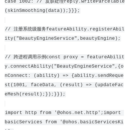
case 1002: // 皮肤处理reply.writeParcelable
(skinSmoothing(data));}}};
// 注册系统级服务featureAbility.registerAbil
ity("BeautyEngineService",beautyEngine);
// 跨进程调用示例const proxy = featureAbilit
y.connectAbility("BeautyEngineService",{o
nConnect: (ability) => {ability.sendReque
st(1001, faceData, (result) => {updateFac
eMesh(result);});}});
import http from '@ohos.net.http';import 
basicServices from '@ohos.basicServicesKi