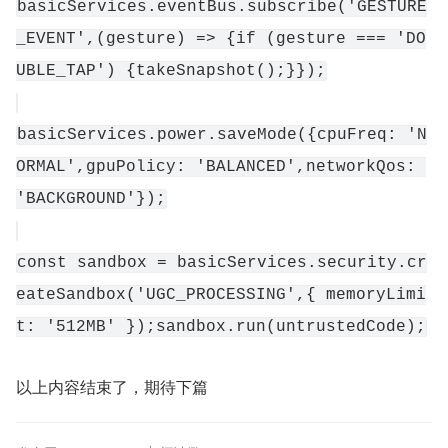
basicServices.eventBus.subscribe('GESTURE
_EVENT',(gesture) => {if (gesture === 'DO
UBLE_TAP') {takeSnapshot();}});
basicServices.power.saveMode({cpuFreq: 'N
ORMAL',gpuPolicy: 'BALANCED',networkQos: 
'BACKGROUND'});
const sandbox = basicServices.security.cr
eateSandbox('UGC_PROCESSING',{ memoryLimi
t: '512MB' });sandbox.run(untrustedCode);
以上内容结束了，期待下篇