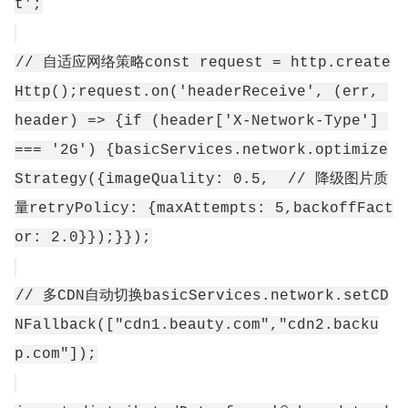
t';
// 自适应网络策略const request = http.create
Http();request.on('headerReceive', (err, 
header) => {if (header['X-Network-Type'] 
=== '2G') {basicServices.network.optimize
Strategy({imageQuality: 0.5,  // 降级图片质
量retryPolicy: {maxAttempts: 5,backoffFact
or: 2.0}});}});
// 多CDN自动切换basicServices.network.setCD
NFallback(["cdn1.beauty.com","cdn2.backu
p.com"]);