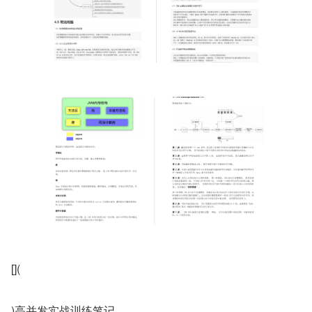
[](
)高并发实战训练笔记