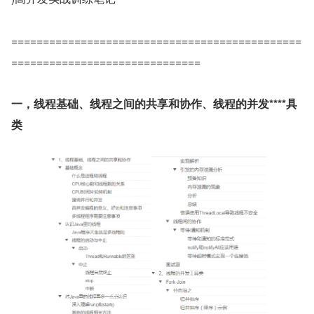
==============================================
==============================
一，线程基础、线程之间的共享和协作、线程的并发****具
类