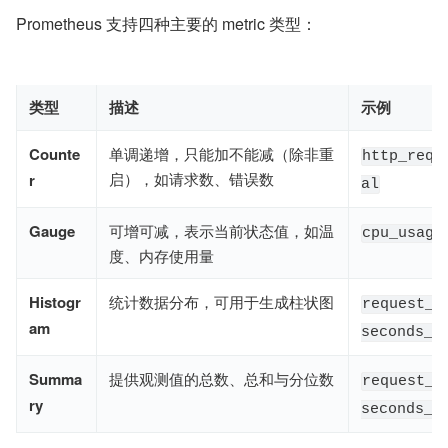
Prometheus 支持四种主要的 metric 类型：
类型
描述
示例
Counte
单调递增，只能加不能减（除非重
http_requ
启），如请求数、错误数
r
al
Gauge
可增可减，表示当前状态值，如温
cpu_usage
度、内存使用量
Histogr
统计数据分布，可用于生成柱状图
request_d
am
seconds_b
Summa
提供观测值的总数、总和与分位数
request_d
ry
seconds_s