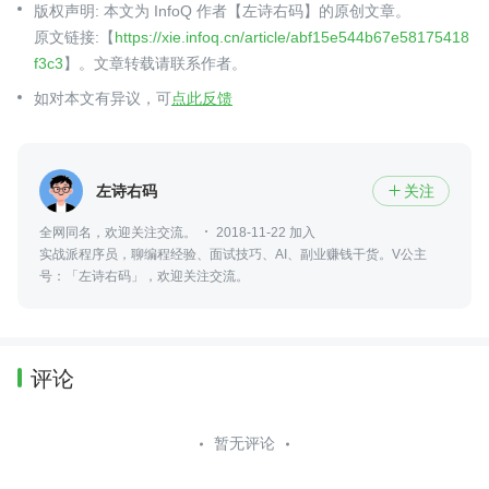
版权声明: 本文为 InfoQ 作者【左诗右码】的原创文章。
原文链接:【
https://xie.infoq.cn/article/abf15e544b67e58175418
f3c3
】。文章转载请联系作者。
如对本文有异议，可
点此反馈
左诗右码
关注

全网同名，欢迎关注交流。
2018-11-22 加入
实战派程序员，聊编程经验、面试技巧、AI、副业赚钱干货。V公主
号：「左诗右码」，欢迎关注交流。
评论
暂无评论