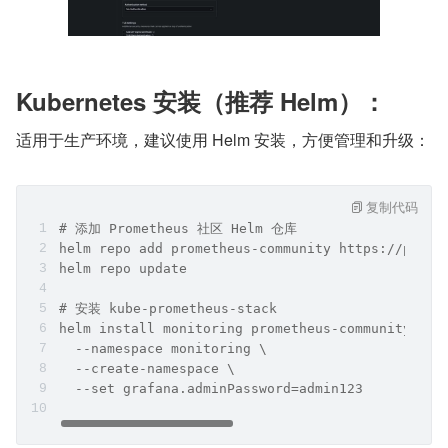
Kubernetes 安装（推荐 Helm）：
适用于生产环境，建议使用 Helm 安装，方便管理和升级：
复制代码
# 添加 Prometheus 社区 Helm 仓库
helm repo add prometheus-community https://prome
helm repo update
# 安装 kube-prometheus-stack
helm install monitoring prometheus-community/kub
  --namespace monitoring \
  --create-namespace \
  --set grafana.adminPassword=admin123