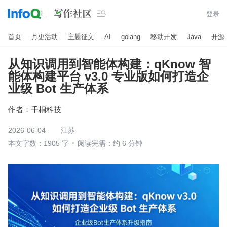

登录
首页
月更活动
主题征文
AI
golang
移动开发
Java
开源
从知识调用到智能体构建：qKnow 智
能体构建平台 v3.0 专业版如何打造企
业级 Bot 生产体系
作者：
千桐科技
2026-06-04
江苏
本文字数：1905 字
阅读完需：约 6 分钟