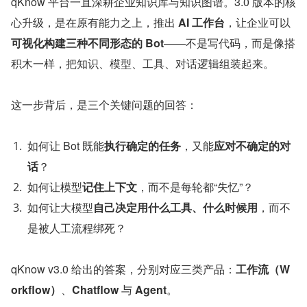
qKnow 平台一直深耕企业知识库与知识图谱。3.0 版本的核
心升级，是在原有能力之上，推出 
AI 工作台
，让企业可以 
可视化构建三种不同形态的 Bot
——不是写代码，而是像搭
积木一样，把知识、模型、工具、对话逻辑组装起来。
这一步背后，是三个关键问题的回答：
如何让 Bot 既能
执行确定的任务
，又能
应对不确定的对
话
？
如何让模型
记住上下文
，而不是每轮都“失忆”？
如何让大模型
自己决定用什么工具、什么时候用
，而不
是被人工流程绑死？
qKnow v3.0 给出的答案，分别对应三类产品：
工作流（W
orkflow）
、
Chatflow
 与 
Agent
。