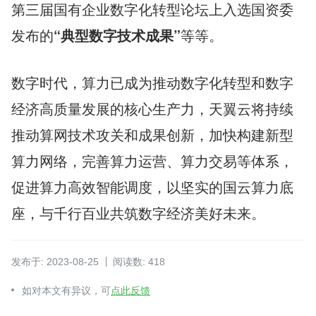
第三届国有企业数字化转型论坛上入选国资委
发布的
“典型数字技术成果”
等等。
数字时代，算力已成为推动数字化转型和数字
经济高质量发展的核心生产力，天翼云将持续
推动算网技术攻关和成果创新，加快构建新型
算力网络，完善算力运营、算力交易等体系，
促进算力高效智能调度，以坚实的国云算力底
座，与千行百业共筑数字经济美好未来。
发布于: 2023-08-25
阅读数: 418
如对本文有异议，可
点此反馈