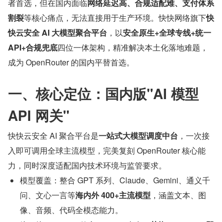
者首选，但在国内面临
网络延迟高、合规适配难、支付体系
割裂
等核心痛点，无法直接用于生产环境。快快网络旗下
快
快云安全 AI 大模型聚合平台
，以
安全原生+全球专线+统一 
API+合规兜底
四位一体架构，精准解决本土化落地难题，
成为 OpenRouter 的国内平替首选。
一、核心定位：国内版"AI 模型 
API 网关"
快快云安全 AI 聚合平台是
一站式大模型调度中台
，一次接
入即可调用全球主流模型，完美复刻 OpenRouter 核心能
力，同时深度适配国内技术环境与监管要求。
模型覆盖：整合 GPT 系列、Claude、Gemini、通义千
问、文心一言等
海内外 400+主流模型
，涵盖文本、图
像、音频、代码全模态能力。