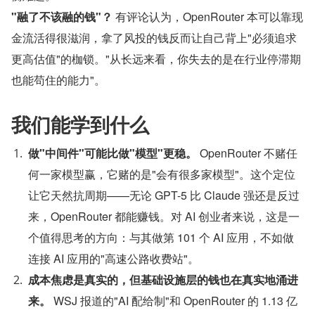
"融了不该融的钱"？
 有评论认为，OpenRouter 本可以靠现
金流活得很滋润，拿了风投的钱反而让自己背上"必须追求
更高估值"的枷锁。"从长远来看，你失去的是在行业停滞期
也能苟住的能力"。
我们能学到什么
做"中间件"可能比做"模型"更稳。
 OpenRouter 不赌任
何一家模型赢，它赌的是"会有很多家模型"。这个定位
让它天然抗周期——无论 GPT-5 比 Claude 强还是反过
来，OpenRouter 都能赚钱。对 AI 创业者来说，这是一
个值得思考的方向：与其做第 101 个 AI 应用，不如做
连接 AI 应用的"高速公路收费站"。
成本焦虑是真实的，但基础设施层的钱也在真实地涌进
来。
 WSJ 报道的"AI 配给制"和 OpenRouter 的 1.13 亿