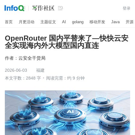

登录
首页
月更活动
主题征文
AI
golang
移动开发
Java
开源
OpenRouter 国内平替来了—快快云安
全实现海内外大模型国内直连
作者：
云安全干货局
2026-06-03
福建
本文字数：2848 字
阅读完需：约 9 分钟