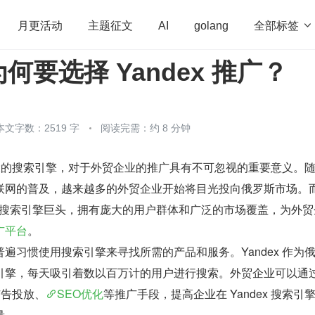
全部标签

月更活动
主题征文
AI
golang
何要选择 Yandex 推广？
penHarmony
算法
学习方法
Web3.0
高
程序员
运维
深度思考
低代码
redis
本文字数：2519 字
阅读完需：约 8 分钟
斯最大的搜索引擎，对于外贸企业的推广具有不可忽视的重要意义。
联网的普及，越来越多的外贸企业开始将目光投向俄罗斯市场。而 
土的搜索引擎巨头，拥有庞大的用户群体和广泛的市场覆盖，为外贸
广平台
。
遍习惯使用搜索引擎来寻找所需的产品和服务。Yandex 作为
引擎，每天吸引着数以百万计的用户进行搜索。外贸企业可以通过
广告投放、
SEO优化
等推广手段，提高企业在 Yandex 搜索引
量。