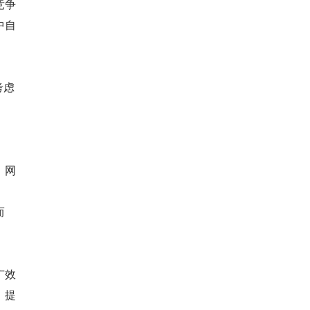
竞争
中自
考虑
、网
而
广效
，提