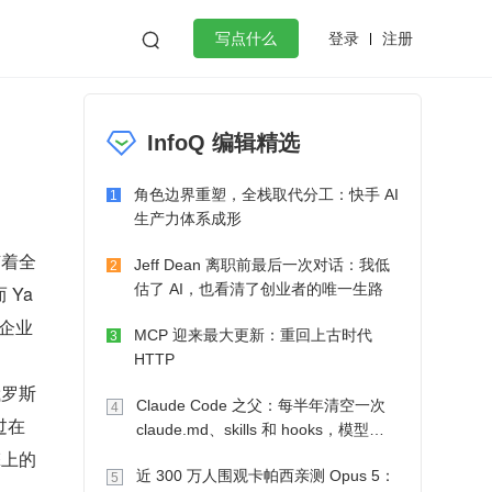
登录
注册

写点什么
效工作
数据库
Python
音视频
InfoQ 编辑精选
golang
微服务架构
flutter
角色边界重塑，全栈取代分工：快手 AI
1
生产力体系成形
随着全
Jeff Dean 离职前最后一次对话：我低
2
估了 AI，也看清了创业者的唯一生路
Ya
企业
MCP 迎来最大更新：重回上古时代
3
HTTP
俄罗斯
Claude Code 之父：每半年清空一次
4
在 
claude.md、skills 和 hooks，模型自
己会想办法
擎上的
近 300 万人围观卡帕西亲测 Opus 5：
5