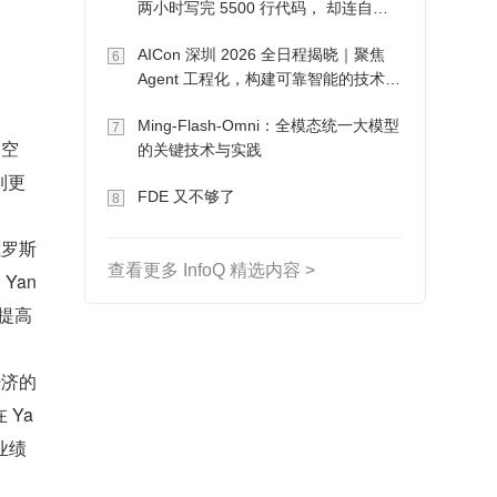
两小时写完 5500 行代码， 却连自己
写的游戏都玩不了
AICon 深圳 2026 全日程揭晓｜聚焦
6
Agent 工程化，构建可靠智能的技术路
径
Ming-Flash-Omni：全模态统一大模型
7
场空
的关键技术与实践
到更
FDE 又不够了
8
俄罗斯
查看更多 InfoQ 精选内容 >
Yan
，提高
经济的
Ya
业绩