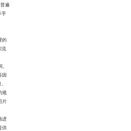
者普遍
等手
理的
和流
词。
等因
量。
的规
图片
。
好地进
提供