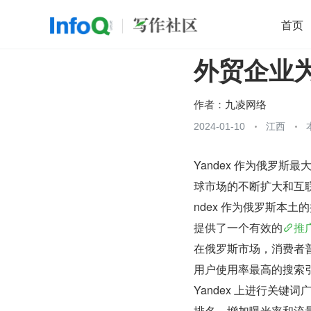
首页
外贸企业为
移动开发
Java
开源
架构
O
前端
AI
大数据
团队管理
作者：
九凌网络
查看更多
2024-01-10
江西

Yandex 作为俄罗
球市场的不断扩大和互
ndex 作为俄罗斯本
提供了一个有效的
推
在俄罗斯市场，消费者普
用户使用率最高的搜索
Yandex 上进行关键词
排名，增加曝光率和流