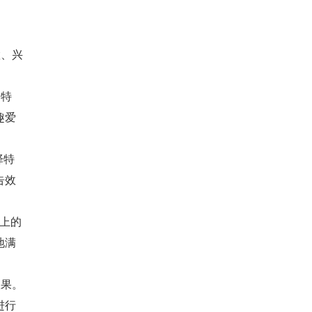
置、兴
和特
趣爱
择特
告效
 上的
地满
效果。
道进行