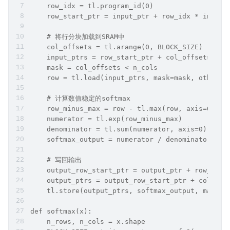
    row_idx = tl.program_id(0)
    row_start_ptr = input_ptr + row_idx * input_
    # 将行分块加载到SRAM中
    col_offsets = tl.arange(0, BLOCK_SIZE)
    input_ptrs = row_start_ptr + col_offsets
    mask = col_offsets < n_cols
    row = tl.load(input_ptrs, mask=mask, other=-
    # 计算数值稳定的softmax
    row_minus_max = row - tl.max(row, axis=0)
    numerator = tl.exp(row_minus_max)
    denominator = tl.sum(numerator, axis=0)
    softmax_output = numerator / denominator
    # 写回输出
    output_row_start_ptr = output_ptr + row_idx 
    output_ptrs = output_row_start_ptr + col_off
    tl.store(output_ptrs, softmax_output, mask=m
def softmax(x):
    n_rows, n_cols = x.shape