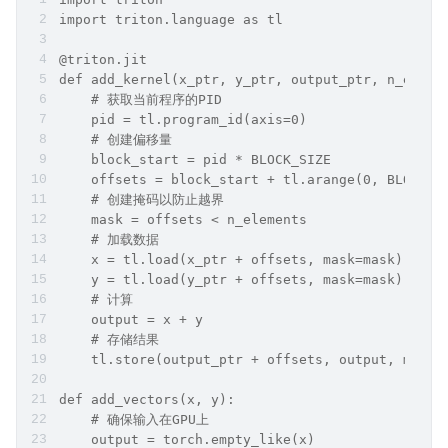
import triton.language as tl
@triton.jit
def add_kernel(x_ptr, y_ptr, output_ptr, n_eleme
    # 获取当前程序的PID
    pid = tl.program_id(axis=0)
    # 创建偏移量
    block_start = pid * BLOCK_SIZE
    offsets = block_start + tl.arange(0, BLOCK_S
    # 创建掩码以防止越界
    mask = offsets < n_elements
    # 加载数据
    x = tl.load(x_ptr + offsets, mask=mask)
    y = tl.load(y_ptr + offsets, mask=mask)
    # 计算
    output = x + y
    # 存储结果
    tl.store(output_ptr + offsets, output, mask=
def add_vectors(x, y):
    # 确保输入在GPU上
    output = torch.empty_like(x)