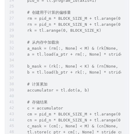
    pid_n = tl.program_id(axis=1)
    # 创建用于计算的偏移量
    rm = pid_m * BLOCK_SIZE_M + tl.arange(0, BLO
    rn = pid_n * BLOCK_SIZE_N + tl.arange(0, BLO
    rk = tl.arange(0, BLOCK_SIZE_K)
    # 从内存中加载块
    a_mask = (rm[:, None] < M) & (rk[None, :] < 
    a = tl.load(a_ptr + rm[:, None] * stride_am 
    b_mask = (rk[:, None] < K) & (rn[None, :] < 
    b = tl.load(b_ptr + rk[:, None] * stride_bk 
    # 计算累加
    accumulator = tl.dot(a, b)
    # 存储结果
    c = accumulator
    cm = pid_m * BLOCK_SIZE_M + tl.arange(0, BLO
    cn = pid_n * BLOCK_SIZE_N + tl.arange(0, BLO
    c_mask = (cm[:, None] < M) & (cn[None, :] < 
    tl.store(c_ptr + cm[:, None] * stride_cm + c