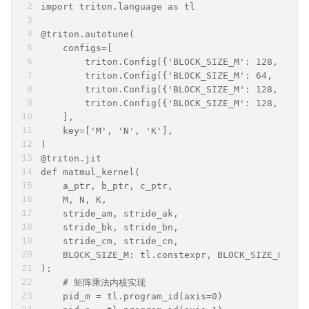
import triton.language as tl
@triton.autotune(
    configs=[
        triton.Config({'BLOCK_SIZE_M': 128, 'BLO
        triton.Config({'BLOCK_SIZE_M': 64, 'BLOC
        triton.Config({'BLOCK_SIZE_M': 128, 'BLO
        triton.Config({'BLOCK_SIZE_M': 128, 'BLO
    ],
    key=['M', 'N', 'K'],
)
@triton.jit
def matmul_kernel(
    a_ptr, b_ptr, c_ptr,
    M, N, K,
    stride_am, stride_ak,
    stride_bk, stride_bn,
    stride_cm, stride_cn,
    BLOCK_SIZE_M: tl.constexpr, BLOCK_SIZE_N: tl
):
    # 矩阵乘法内核实现
    pid_m = tl.program_id(axis=0)