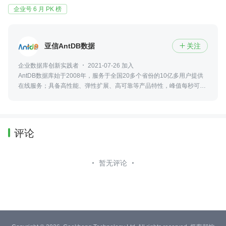
企业号 6 月 PK 榜
亚信AntDB数据库
关注

企业数据库创新实践者
2021-07-26 加入
AntDB数据库始于2008年，服务于全国20多个省份的10亿多用户提供
在线服务；具备高性能、弹性扩展、高可靠等产品特性，峰值每秒可处
理百万笔电信核心交易，并保障系统持续0故障运行近十年。 官网：
asiainfoah.com
评论
暂无评论