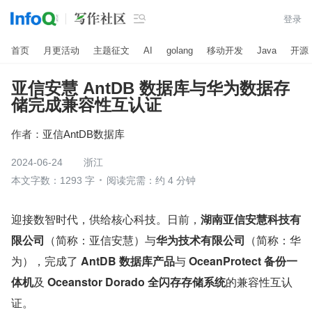

登录
首页
月更活动
主题征文
AI
golang
移动开发
Java
开源
亚信安慧 AntDB 数据库与华为数据存
储完成兼容性互认证
作者：
亚信AntDB数据库
2024-06-24
浙江
本文字数：1293 字
阅读完需：约 4 分钟
迎接数智时代，供给核心科技。日前，
湖南亚信安慧科技有
限公司
（简称：亚信安慧）与
华为技术有限公司
（简称：华
为），完成了 
AntDB 数据库产品
与 
OceanProtect 备份一
体机
及 
Oceanstor Dorado 全闪存存储系统
的兼容性互认
证。