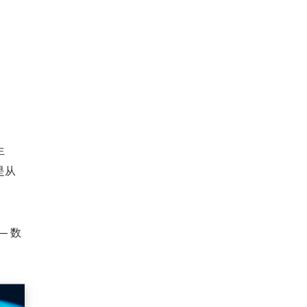
生
是从
。
— 数