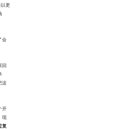
类以更
场
了会
原回
单
把这
个开
；现
过复