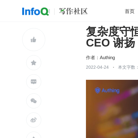
首页
复杂度守恒
移动开发
Java
开源
架构
O

CEO 谢扬
前端
AI
大数据
团队管理
查看更多

作者：
Authing

2022-04-24
本文字数：


