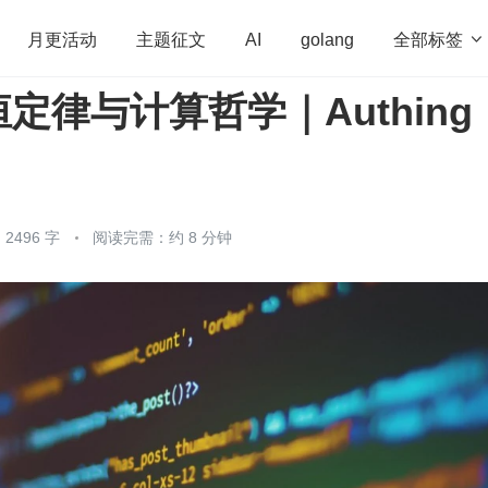
全部标签

月更活动
主题征文
AI
golang
定律与计算哲学｜Authing
penHarmony
算法
学习方法
Web3.0
高
程序员
运维
深度思考
低代码
redis
2496 字
阅读完需：约 8 分钟