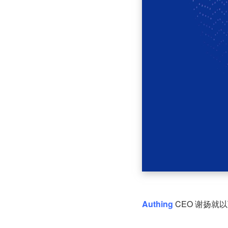
Authing
 CEO 谢扬