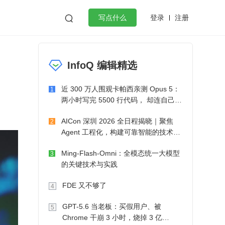
登录
注册

写点什么
效工作
数据库
Python
音视频
InfoQ 编辑精选
golang
微服务架构
flutter
近 300 万人围观卡帕西亲测 Opus 5：
1
两小时写完 5500 行代码， 却连自己写
的游戏都玩不了
AICon 深圳 2026 全日程揭晓｜聚焦
2
Agent 工程化，构建可靠智能的技术路
径
Ming-Flash-Omni：全模态统一大模型
3
的关键技术与实践
FDE 又不够了
4
GPT-5.6 当老板：买假用户、被
5
Chrome 干崩 3 小时，烧掉 3 亿