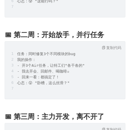
心态：😰 "这能行吗？"
📅 第二周：开始放手，并行任务
复制代码
任务：同时修复3个不同模块的bug
我的操作：
- 开3个Air任务，让特工们"各干各的"
- 我去开会、回邮件、喝咖啡☕
- 回来一看：都搞定了！
心态：😲 "卧槽，这么丝滑？"
📅 第三周：主力开发，离不开了
复制代码