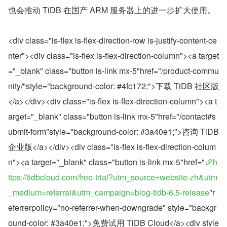
也会推动 TiDB 在国产 ARM 服务器上的进一步扩大使用。
<div class="is-flex is-flex-direction-row is-justify-content-ce
nter"><div class="is-flex is-flex-direction-column"><a target
="_blank" class="button is-link mx-5"href="/product-commu
nity/"style="background-color: #4fc172;">下载 TiDB 社区版
</a></div><div class="is-flex is-flex-direction-column"><a t
arget="_blank" class="button is-link mx-5"href="/contact#s
ubmit-form"style="background-color: #3a40e1;">咨询 TiDB 
企业版</a></div><div class="is-flex is-flex-direction-colum
n"><a target="_blank" class="button is-link mx-5"href="
h
ttps://tidbcloud.com/free-trial?utm_source=website-zh&utm
_medium=referral&utm_campaign=blog-tidb-6.5-release
"r
eferrerpolicy="no-referrer-when-downgrade" style="backgr
ound-color: #3a40e1;">免费试用 TiDB Cloud</a><div style