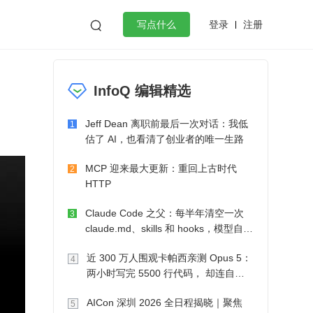
登录
注册

写点什么
效工作
数据库
Python
音视频
InfoQ 编辑精选
golang
微服务架构
flutter
Jeff Dean 离职前最后一次对话：我低
1
估了 AI，也看清了创业者的唯一生路
MCP 迎来最大更新：重回上古时代
2
HTTP
Claude Code 之父：每半年清空一次
3
claude.md、skills 和 hooks，模型自己
会想办法
近 300 万人围观卡帕西亲测 Opus 5：
4
两小时写完 5500 行代码， 却连自己
写的游戏都玩不了
AICon 深圳 2026 全日程揭晓｜聚焦
5