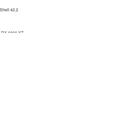
ll 42.2
1
RX 6800 XT
不同的基准测试，横跨许多不同的领域，那么来看看锐龙 9 5950X
 Linux 下的具体性能到底如何吧。此次测试项目众多，那么不妨先从结
多项基准测试的结果取几何平均数后，其结果如下：