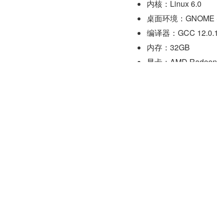
内核：Linux 6.0
桌面环境：GNOME She
编译器：GCC 12.0.
内存：32GB
显卡：AMD Radeon 
显存：16GB
本次共进行了 415 项
睿 i9 12900K 在
看。当对所有 400 