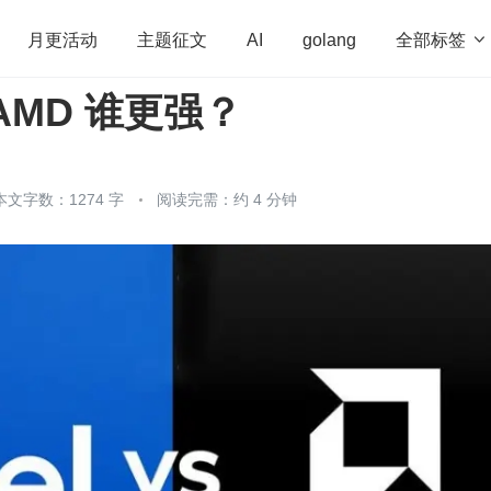
全部标签

月更活动
主题征文
AI
golang
AMD 谁更强？
penHarmony
算法
学习方法
Web3.0
高
程序员
运维
深度思考
低代码
redis
本文字数：1274 字
阅读完需：约 4 分钟