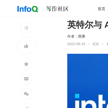
首页
英特尔与 
移动开发
Java
开源
架构
O

前端
AI
大数据
团队管理
作者：
雨果
查看更多
2022-09-19
北京




