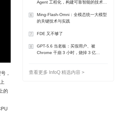
Agent 工程化，构建可靠智能的技术路
径
Ming-Flash-Omni：全模态统一大模型
6
的关键技术与实践
FDE 又不够了
7
GPT-5.6 当老板：买假用户、被
8
Chrome 干崩 3 小时，烧掉 3 亿
Token 收入却为 0
 型号，
查看更多 InfoQ 精选内容 >
式上
 上的
PU 