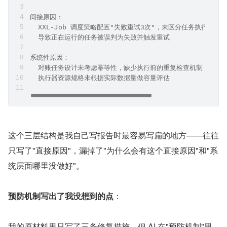
间接原因：
  XXL-Job 调度策略配置"失败重试3次"，未区分任务执行中
  导致正在运行的任务被误判为失败并触发重试
系统性原因：
  对账任务设计未考虑幂等性，缺少执行前的重复检查机制；
  执行器资源规格未根据实际数据量做容量评估
这个三层结构是我自己写报告时最容易写扁的地方——往往
只写了"直接原因"，漏掉了"为什么会有这个直接原因"和"系
统层面哪里没做好"。
预防机制写出了我没想到的点
：
我的原材料里只写了三条修复措施，但 AI 在"预防机制"里