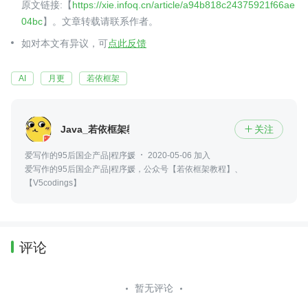
原文链接:【
https://xie.infoq.cn/article/a94b818c24375921f66ae
04bc
】。文章转载请联系作者。
如对本文有异议，可
点此反馈
AI
月更
若依框架
Java_若依框架教程
关注

爱写作的95后国企产品|程序媛
2020-05-06 加入
爱写作的95后国企产品|程序媛，公众号【若依框架教程】、
【V5codings】
评论
暂无评论