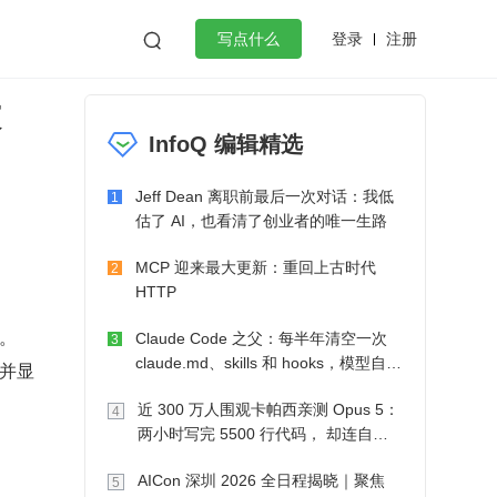
登录
注册

写点什么
设
效工作
数据库
Python
音视频
InfoQ 编辑精选
golang
微服务架构
flutter
Jeff Dean 离职前最后一次对话：我低
1
估了 AI，也看清了创业者的唯一生路
MCP 迎来最大更新：重回上古时代
2
HTTP
。
Claude Code 之父：每半年清空一次
3
claude.md、skills 和 hooks，模型自己
并显
会想办法
近 300 万人围观卡帕西亲测 Opus 5：
4
两小时写完 5500 行代码， 却连自己
写的游戏都玩不了
AICon 深圳 2026 全日程揭晓｜聚焦
5