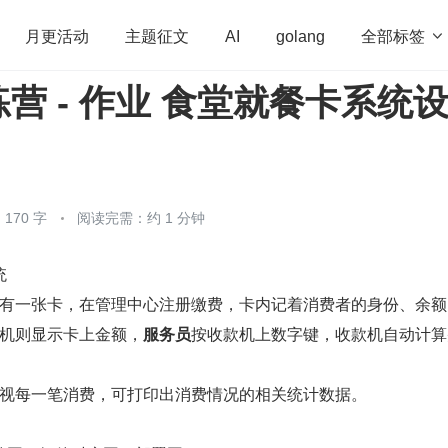
全部标签

月更活动
主题征文
AI
golang
营 - 作业 食堂就餐卡系统
penHarmony
算法
学习方法
Web3.0
高
程序员
运维
深度思考
低代码
redis
170 字
阅读完需：约 1 分钟
统
有一张卡，在管理中心注册缴费，卡内记着消费者的身份、余额
机则显示卡上金额，
服务员
按收款机上数字键，收款机自动计算
视每一笔消费，可打印出消费情况的相关统计数据。