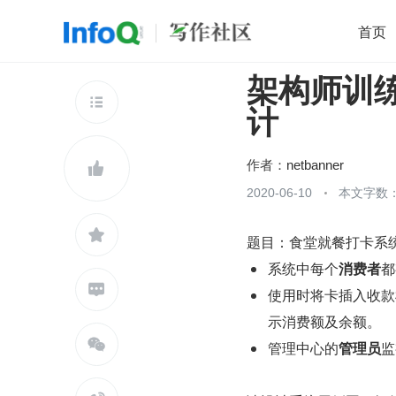
首页
架构师训练
移动开发
Java
开源
架构
O

计
前端
AI
大数据
团队管理
查看更多

作者：
netbanner

2020-06-10
本文字数：

题目：食堂就餐打卡系
系统中每个
消费者
都

使用时将卡插入收款
示消费额及余额。

管理中心的
管理员
监