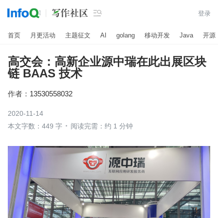

登录
首页
月更活动
主题征文
AI
golang
移动开发
Java
开源
高交会：高新企业源中瑞在此出展区块
链 BAAS 技术
作者：
13530558032
2020-11-14
本文字数：449 字
阅读完需：约 1 分钟